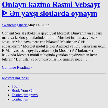
Onlayn kazino Rəsmi Vebsayt
ᐈ Ən yaxşı slotlarda oynayın
awakeningspark
May 14, 2023
Content Sosial şəbəkə ilə qeydiyyat Mostbet: Dünyanın ən etibarlı
mərc və kazino şirkətlərindən biridir Mostbet inanılmaz yüksək
əmsallar Mən nəyə mərc edə bilərəm? Mostbet.az Giriş
etibarlıdırmı? Mostbet mobil tətbiqi Android və İOS versiyaları üçün
E-Mail vasitəsilə qeydiyyatdan keçin Mostbet AZ bukmeker
hakkında Mostbet mobil tətbiqində yenidən qeydiyyatdan keçə
bilərəm? Bonuslar və Promosyonlar İlk əmanəti necə …
Continue Reading »
Mostbet kazinosu
Tour
Book Your Cab
Festive programs
Contact us