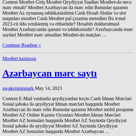
Content Mostbet Giriş Mostbet Qeydiyyat Sualları Mostbet-də necə
mərc etməli? Mostbet Azərbaycan ilə mərc edin Bonuslar qazanın
Mostbet Az oynamaq təhlükəsizdirmi Canlı Hesab Slotlar və slot
maşınları mostbet Canlı Mostbet pul çıxarma metodları Bu icmal
2023-cü ildə yenilənmiş və etibarlıdır? HesabIn doldurulmasI
Mostbet Azərbaycanda qanuni və təhlükəsizdir? Azerbaycanda mərc
saytlari Mostbet mərc əmsalları Mostbet-də matçları …
Continue Reading »
Mostbet kazinosu
Azərbaycan mərc saytı
awakeningspark
May 14, 2023
Content E-Mail vasitəsilə qeydiyyatdan keçin Canlı İdman Mərcləri
Sosial şəbəkə ilə qeydiyyat İdman mərcləri haqqında Mostbet
Azərbaycan ilə mərc edin Bonuslar qazanın Mostbet mobil proqramı
Mostbet AZ Online Kazino Oyunları Mostbet İdman Mərcləri
Mostbet AZ bonusları haqqında Mostbet AZ Saytında Qeydiyyat
Sosial şəbəkə ilə qeydiyyat Mostbet AZ Saytında Qeydiyyat
Mostbet AZ bonusları haqqında Mostbet Azərbaycan …