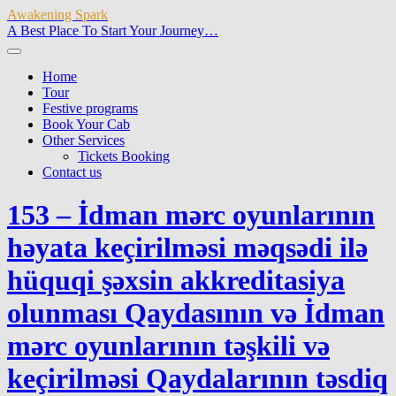
Awakening Spark
A Best Place To Start Your Journey…
Home
Tour
Festive programs
Book Your Cab
Other Services
Tickets Booking
Contact us
153 – İdman mərc oyunlarının
həyata keçirilməsi məqsədi ilə
hüquqi şəxsin akkreditasiya
olunması Qaydasının və İdman
mərc oyunlarının təşkili və
keçirilməsi Qaydalarının təsdiq