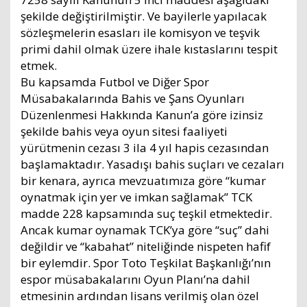
şekilde değiştirilmiştir. Ve bayilerle yapılacak
sözleşmelerin esasları ile komisyon ve teşvik
primi dahil olmak üzere ihale kıstaslarını tespit
etmek.
Bu kapsamda Futbol ve Diğer Spor
Müsabakalarında Bahis ve Şans Oyunları
Düzenlenmesi Hakkında Kanun’a göre izinsiz
şekilde bahis veya oyun sitesi faaliyeti
yürütmenin cezası 3 ila 4 yıl hapis cezasından
başlamaktadır. Yasadışı bahis suçları ve cezaları
bir kenara, ayrıca mevzuatımıza göre “kumar
oynatmak için yer ve imkan sağlamak” TCK
madde 228 kapsamında suç teşkil etmektedir.
Ancak kumar oynamak TCK’ya göre “suç” dahi
değildir ve “kabahat” niteliğinde nispeten hafif
bir eylemdir. Spor Toto Teşkilat Başkanlığı’nın
espor müsabakalarını Oyun Planı’na dahil
etmesinin ardından lisans verilmiş olan özel