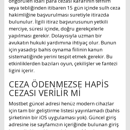
öngörülen idari para cezası kararının tefhim
veya tebliğinden itibaren 15 gün içinde sulh ceza
hakimliğine başvurulması suretiyle itirazda
bulunulur. İlgili itiraz başvurusunun yetkili
merciye, süresi içinde, doğru gerekçelerle
yapılması gerekir. Dolayısıyla uzman bir
avukatın hukuki yardımına ihtiyaç olur. Bunun
için yasadışı bahis oynama fiilinin kanun
sistematiğinde yerini tespit etmek gerekir. Bu
etkinliklerden bazıları oyun, çekilişler ve fantezi
ligini içerir.
CEZA ÖDENMEZSE HAPİS
CEZASI VERİLİR Mİ
Mostbet güncel adresi henüz modern cihazlar
için tam bir geliştirme listesi yayınlamadı (bahis
şirketinin bir iOS uygulaması yok). Güncel giriş
adresine ise sayfamızın içeriğinde bulunan giriş