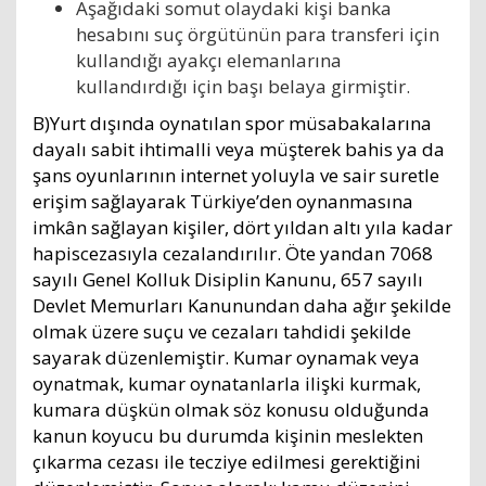
Aşağıdaki somut olaydaki kişi banka
hesabını suç örgütünün para transferi için
kullandığı ayakçı elemanlarına
kullandırdığı için başı belaya girmiştir.
B)Yurt dışında oynatılan spor müsabakalarına
dayalı sabit ihtimalli veya müşterek bahis ya da
şans oyunlarının internet yoluyla ve sair suretle
erişim sağlayarak Türkiye’den oynanmasına
imkân sağlayan kişiler, dört yıldan altı yıla kadar
hapiscezasıyla cezalandırılır. Öte yandan 7068
sayılı Genel Kolluk Disiplin Kanunu, 657 sayılı
Devlet Memurları Kanunundan daha ağır şekilde
olmak üzere suçu ve cezaları tahdidi şekilde
sayarak düzenlemiştir. Kumar oynamak veya
oynatmak, kumar oynatanlarla ilişki kurmak,
kumara düşkün olmak söz konusu olduğunda
kanun koyucu bu durumda kişinin meslekten
çıkarma cezası ile tecziye edilmesi gerektiğini