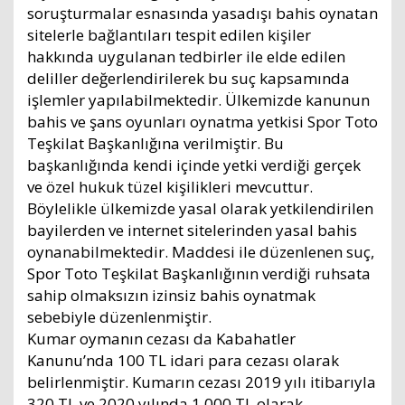
soruşturmalar esnasında yasadışı bahis oynatan
sitelerle bağlantıları tespit edilen kişiler
hakkında uygulanan tedbirler ile elde edilen
deliller değerlendirilerek bu suç kapsamında
işlemler yapılabilmektedir. Ülkemizde kanunun
bahis ve şans oyunları oynatma yetkisi Spor Toto
Teşkilat Başkanlığına verilmiştir. Bu
başkanlığında kendi içinde yetki verdiği gerçek
ve özel hukuk tüzel kişilikleri mevcuttur.
Böylelikle ülkemizde yasal olarak yetkilendirilen
bayilerden ve internet sitelerinden yasal bahis
oynanabilmektedir. Maddesi ile düzenlenen suç,
Spor Toto Teşkilat Başkanlığının verdiği ruhsata
sahip olmaksızın izinsiz bahis oynatmak
sebebiyle düzenlenmiştir.
Kumar oymanın cezası da Kabahatler
Kanunu’nda 100 TL idari para cezası olarak
belirlenmiştir. Kumarın cezası 2019 yılı itibarıyla
320 TL ve 2020 yılında 1.000 TL olarak