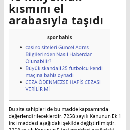
kısmını el
arabasıyla taşıdı
spor bahis
casino siteleri Güncel Adres
Bilgilerinden Nasıl Haberdar
Olunabilir?
Büyük skandal! 25 futbolcu kendi
maçına bahis oynadı
CEZA ÖDENMEZSE HAPİS CEZASI
VERİLİR Mİ
Bu site sahipleri de bu madde kapsamında
değerlendirileceklerdir. 7258 sayılı Kanunun Ek 1
inci maddesi aşağıdaki şekilde değiştirilmiştir.
7258 sayılı Kanunun 5 inci maddesi aşağıdaki