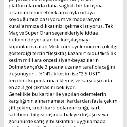
platformlarında daha sağlıklı bir tartışma
ortamını temin etmek amacıyla ortaya
koyduğumuz bazı yorum ve moderasyon
kurallarımıza dikkatinizi çekmek istiyoruz. Tek
Maç ve Süper Oran seçenekleriyle iddaa
bülteninde yer alan bu karşılaşmayı
kuponlarına alan Misli.com üyelerinin en çok ilgi
gösterdiği tercih “Beşiktaş kazanır” oldu! %45’lik
kesim milli ara öncesi siyah-beyazlıların
Dolmabahçe’de 3 puana uzanan taraf olacağını
düşünüyor… %14’lük kesim ise “2.5 ÜST”
tercihini kuponlarına eklemiş ve karşılaşmada
en az 3 gol çıkmasını bekliyor.
Genellikle bu kartlar ile yapılan ödemelerin
karşılığının alınamaması, kartlardan fazla çekim,
çift çekim, kredi kartı dolandırıcılığı, kart
sahibinin bilgisi dışında bakiye düşüşü veya
görünürde satış gibi sıkıntılar uygulamada