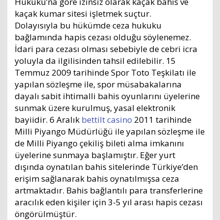
Hukuku’na göre izinsiz olarak kaçak bahis ve
kaçak kumar sitesi işletmek suçtur.
Dolayısıyla bu hükümde ceza hukuku
bağlamında hapis cezası olduğu söylenemez.
İdari para cezası olması sebebiyle de cebri icra
yoluyla da ilgilisinden tahsil edilebilir. 15
Temmuz 2009 tarihinde Spor Toto Teşkilatı ile
yapılan sözleşme ile, spor müsabakalarına
dayalı sabit ihtimalli bahis oyunlarını üyelerine
sunmak üzere kurulmuş, yasal elektronik
bayiidir. 6 Aralık
bettilt casino
2011 tarihinde
Milli Piyango Müdürlüğü ile yapılan sözleşme ile
de Milli Piyango çekiliş bileti alma imkanını
üyelerine sunmaya başlamıştır. Eğer yurt
dışında oynatılan bahis sitelerinde Türkiye’den
erişim sağlanarak bahis oynatılmışsa ceza
artmaktadır. Bahis bağlantılı para transferlerine
aracılık eden kişiler için 3-5 yıl arası hapis cezası
öngörülmüştür.