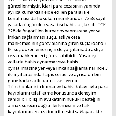
güncellenmiştir. İdari para cezasının yanında
ayrıca kumardan elde edilen paralara el
konulması da hukuken mümkündür. 7258 sayılı
yasada öngörülen yasadışı bahis suçları ile TCK
228’de öngörülen kumar oynanmasına yer ve
imkan sağlanması suçu, asliye ceza
mahkemesinin görev alanına giren suçlardandır.
İki suç düzenlemesi için de yargılamada asliye
ceza mahkemeleri görev sahibidir. Yasadışı
yollarla bahis oynatma veya bahis
oynatılmasına yer veya imkan sağlama halinde 3
ile 5 yıl arasında hapis cezası ve ayrıca on bin
güne kadar adli para cezası verilir.
Tüm bunlar için kumar ve bahis dolayısıyla para
kayıplarını telafi etme konusunda deneyim
sahibi bir bilişim avukatının hukuki desteğini
almak sürecin doğru ilerlemesini ve hak
kayıplarının en aza indirilmesini sağlayacaktır.