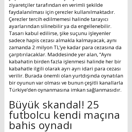
ziyaretçiler tarafından en verimli şekilde
faydalanılması için çerezler kullanılmaktadır.
Çerezler tercih edilmemesi halinde tarayıcı
ayarlarından silinebilir ya da engellenebilir.
Tasarı kabul edilirse, şike suçunu işleyenler
sadece hapis cezası almakla kalmayacak, aynı
zamanda 2 milyon TL’ye kadar para cezasına da
çarptırılacaklar. Maddesinde yer alan, “Aynı
kabahatin birden fazla işlenmesi halinde her bir
kabahatle ilgili olarak ayrı ayrı idari para cezası
verilir. Burada önemli olan yurtdışında oynatılan
bir oyunun var olması ve bunun çeşitli kanallarla
Türkiye’den oynanmasına imkan sağlanmasıdır.
Büyük skandal! 25
futbolcu kendi maçına
bahis oynadı