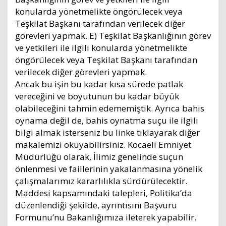
konularda yönetmelikte öngörülecek veya
Teşkilat Başkanı tarafından verilecek diğer
görevleri yapmak. E) Teşkilat Başkanlığının görev
ve yetkileri ile ilgili konularda yönetmelikte
öngörülecek veya Teşkilat Başkanı tarafından
verilecek diğer görevleri yapmak.
Ancak bu işin bu kadar kısa sürede patlak
vereceğini ve boyutunun bu kadar büyük
olabileceğini tahmin edememiştik. Ayrıca bahis
oynama değil de, bahis oynatma suçu ile ilgili
bilgi almak isterseniz bu linke tıklayarak diğer
makalemizi okuyabilirsiniz. Kocaeli Emniyet
Müdürlüğü olarak, İlimiz genelinde suçun
önlenmesi ve faillerinin yakalanmasına yönelik
çalışmalarımız kararlılıkla sürdürülecektir.
Maddesi kapsamındaki talepleri, Politika’da
düzenlendiği şekilde, ayrıntısını Başvuru
Formunu’nu Bakanlığımıza ileterek yapabilir.