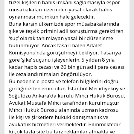
tüzel kişilerin bahis imkânı sağlamasıyla espor
müsabakaları üzerinden yasal olarak bahis
oynanması mümkün hale gelecektir.
Buna karşın ülkemizde spor müsabakalarında
şike ve teşvik primini adli soruşturma gerektiren
‘suç’ olarak tanımlayan yasal bir düzenleme
bulunmuyor. Ancak tasarı halen Adalet
Komisyonu’nda görüşülmeyi bekliyor. Tasarıya
göre ‘şike’ suçunu işleyenlerin, 5 yıldan 8 yıla
kadar hapis cezası ve 20 bin gün adli para cezası
ile cezalandırılmaları öngörülüyor.
Bu nedenle e-posta ve telefon bilgilerini doğru
girdiğinizden emin olun. İstanbul Mecidiyeköy ve
Söğütözü Ankara’da kurulu Mıhcı Hukuk Bürosu,
Avukat Mustafa Mıhcı tarafından kurulmuştur.
Mıhcı Hukuk Bürosu alanında uzman kadrosu
ile kişi ve şirketlere hukuki danışmanlık ve
avukatlık hizmetleri vermektedir. Bilinmektedir
ki çok fazla site bu tarz reklamlar almakta ve