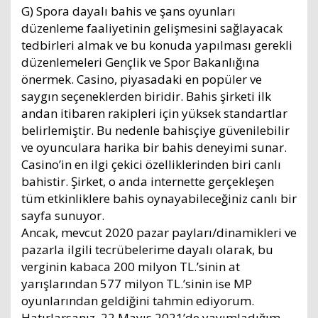
G) Spora dayalı bahis ve şans oyunları
düzenleme faaliyetinin gelişmesini sağlayacak
tedbirleri almak ve bu konuda yapılması gerekli
düzenlemeleri Gençlik ve Spor Bakanlığına
önermek. Casino, piyasadaki en popüler ve
saygın seçeneklerden biridir. Bahis şirketi ilk
andan itibaren rakipleri için yüksek standartlar
belirlemiştir. Bu nedenle bahisçiye güvenilebilir
ve oyunculara harika bir bahis deneyimi sunar.
Casino’in en ilgi çekici özelliklerinden biri canlı
bahistir. Şirket, o anda internette gerçekleşen
tüm etkinliklere bahis oynayabileceğiniz canlı bir
sayfa sunuyor.
Ancak, mevcut 2020 pazar payları/dinamikleri ve
pazarla ilgili tecrübelerime dayalı olarak, bu
verginin kabaca 200 milyon TL.’sinin at
yarışlarından 577 milyon TL.’sinin ise MP
oyunlarından geldiğini tahmin ediyorum.
Hatırlarsanız, 22 Mayıs 2021’de yayımladığım