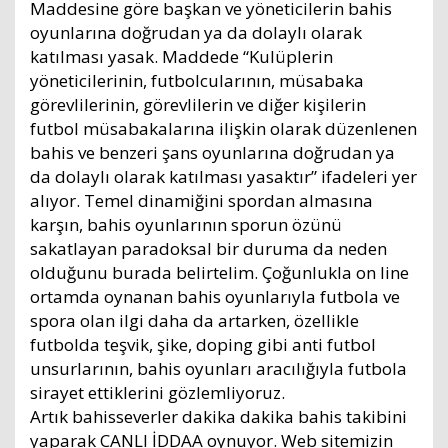
Maddesine göre başkan ve yöneticilerin bahis
oyunlarına doğrudan ya da dolaylı olarak
katılması yasak. Maddede “Kulüplerin
yöneticilerinin, futbolcularının, müsabaka
görevlilerinin, görevlilerin ve diğer kişilerin
futbol müsabakalarına ilişkin olarak düzenlenen
bahis ve benzeri şans oyunlarına doğrudan ya
da dolaylı olarak katılması yasaktır” ifadeleri yer
alıyor. Temel dinamiğini spordan almasına
karşın, bahis oyunlarının sporun özünü
sakatlayan paradoksal bir duruma da neden
olduğunu burada belirtelim. Çoğunlukla on line
ortamda oynanan bahis oyunlarıyla futbola ve
spora olan ilgi daha da artarken, özellikle
futbolda teşvik, şike, doping gibi anti futbol
unsurlarının, bahis oyunları aracılığıyla futbola
sirayet ettiklerini gözlemliyoruz.
Artık bahisseverler dakika dakika bahis takibini
yaparak CANLI İDDAA oynuyor. Web sitemizin