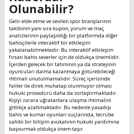
Olunabilir?
Gelir elde etme ve sevilen spor branşlarının
takibinin yanı sıra kupon, yorum ve maç
analizlerinin paylaşıldığı bir platformda diğer
bahisçilerle interaktif bir etkileşim
yakalanabilmektedir. Bu interaktif etkileşim
fırsatı bahis severler için de oldukça önemlidir.
İçerden gelecek bir tahminin ya da stratejinin
oyuncuları daima kazanmaya götürebileceği
ihtimali unutulmamalıdır. Süreç içerisinde
failler ile direk muhatap olunmuyor olması
hukuki prosedürü daha da zorlaştırmaktadır.
Kişiyi zarara uğratanlara ulaşma ihtimalini
gittikçe azaltmaktadır. Bu nedenle yasadışı
bahis ve kumar oyunları suçlarında, tecrübe
sahibi bir bilişim avukatının hukuki yardımına
başvurmak oldukça önem taşır.