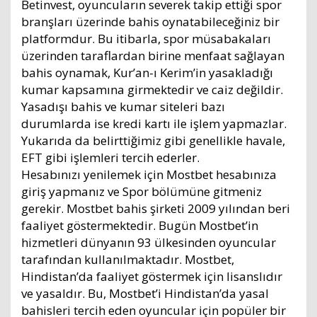
Betinvest, oyuncuların severek takip ettiği spor
branşları üzerinde bahis oynatabileceğiniz bir
platformdur. Bu itibarla, spor müsabakaları
üzerinden taraflardan birine menfaat sağlayan
bahis oynamak, Kur’an-ı Kerim’in yasakladığı
kumar kapsamına girmektedir ve caiz değildir.
Yasadışı bahis ve kumar siteleri bazı
durumlarda ise kredi kartı ile işlem yapmazlar.
Yukarıda da belirttiğimiz gibi genellikle havale,
EFT gibi işlemleri tercih ederler.
Hesabınızı yenilemek için Mostbet hesabınıza
giriş yapmanız ve Spor bölümüne gitmeniz
gerekir. Mostbet bahis şirketi 2009 yılından beri
faaliyet göstermektedir. Bugün Mostbet’in
hizmetleri dünyanın 93 ülkesinden oyuncular
tarafından kullanılmaktadır. Mostbet,
Hindistan’da faaliyet göstermek için lisanslıdır
ve yasaldır. Bu, Mostbet’i Hindistan’da yasal
bahisleri tercih eden oyuncular için popüler bir