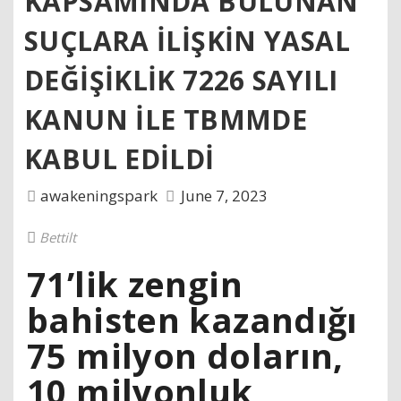
KAPSAMINDA BULUNAN
SUÇLARA İLİŞKİN YASAL
DEĞİŞİKLİK 7226 SAYILI
KANUN İLE TBMMDE
KABUL EDİLDİ
awakeningspark
June 7, 2023
Bettilt
71’lik zengin
bahisten kazandığı
75 milyon doların,
10 milyonluk