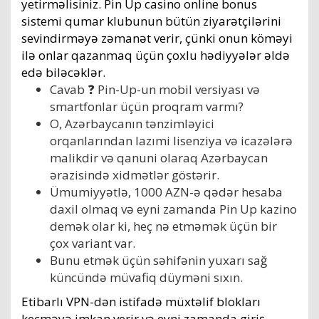
yetirməlisiniz. Pin Up casino online bonus
sistemi qumar klubunun bütün ziyarətçilərini
sevindirməyə zəmanət verir, çünki onun köməyi
ilə onlar qazanmaq üçün çoxlu hədiyyələr əldə
edə biləcəklər.
Cavab ❓ Pin-Up-un mobil versiyası və
smartfonlar üçün proqram varmı?
O, Azərbaycanın tənzimləyici
orqanlarından lazımi lisenziya və icazələrə
malikdir və qanuni olaraq Azərbaycan
ərazisində xidmətlər göstərir.
Ümumiyyətlə, 1000 AZN-ə qədər hesaba
daxil olmaq və eyni zamanda Pin Up kazino
demək olar ki, heç nə etməmək üçün bir
çox variant var.
Bunu etmək üçün səhifənin yuxarı sağ
küncündə müvafiq düyməni sıxın.
Etibarlı VPN-dən istifadə müxtəlif blokları
keçməyə imkan verir və eyni zamanda giriş