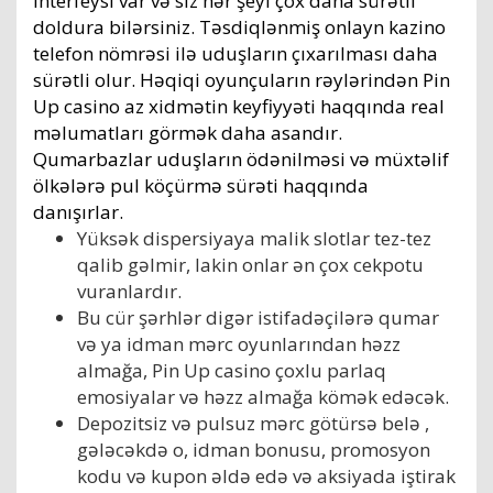
interfeysi var və siz hər şeyi çox daha sürətli
doldura bilərsiniz. Təsdiqlənmiş onlayn kazino
telefon nömrəsi ilə uduşların çıxarılması daha
sürətli olur. Həqiqi oyunçuların rəylərindən Pin
Up casino az xidmətin keyfiyyəti haqqında real
məlumatları görmək daha asandır.
Qumarbazlar uduşların ödənilməsi və müxtəlif
ölkələrə pul köçürmə sürəti haqqında
danışırlar.
Yüksək dispersiyaya malik slotlar tez-tez
qalib gəlmir, lakin onlar ən çox cekpotu
vuranlardır.
Bu cür şərhlər digər istifadəçilərə qumar
və ya idman mərc oyunlarından həzz
almağa, Pin Up casino çoxlu parlaq
emosiyalar və həzz almağa kömək edəcək.
Depozitsiz və pulsuz mərc götürsə belə ,
gələcəkdə o, idman bonusu, promosyon
kodu və kupon əldə edə və aksiyada iştirak