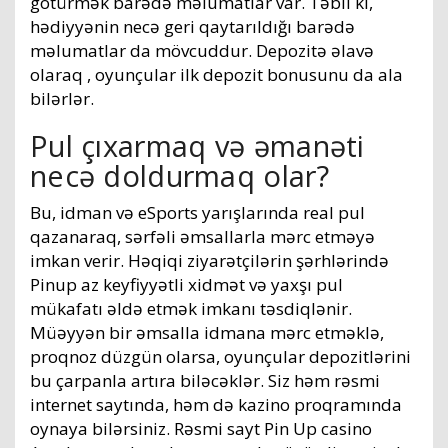
götürmək barədə məlumatlar var. Təbii ki,
hədiyyənin necə geri qaytarıldığı barədə
məlumatlar da mövcuddur. Depozitə əlavə
olaraq , oyunçular ilk depozit bonusunu da ala
bilərlər.
Pul çıxarmaq və əmanəti
necə doldurmaq olar?
Bu, idman və eSports yarışlarında real pul
qazanaraq, sərfəli əmsallarla mərc etməyə
imkan verir. Həqiqi ziyarətçilərin şərhlərində
Pinup az keyfiyyətli xidmət və yaxşı pul
mükafatı əldə etmək imkanı təsdiqlənir.
Müəyyən bir əmsalla idmana mərc etməklə,
proqnoz düzgün olarsa, oyunçular depozitlərini
bu çarpanla artıra biləcəklər. Siz həm rəsmi
internet saytında, həm də kazino proqramında
oynaya bilərsiniz. Rəsmi sayt Pin Up casino