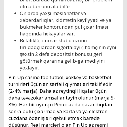
olmadan onu ala bilər.
Onlarda yaxşı məsləhətlər və
xəbərdarlıqlar, xidmətin keyfiyyəti və ya
bukmeker kontorundan pul çıxarılması
haqqında hekayələr var.
Beləliklə, qumar klubu özünü
fırıldaqçılardan sığortalayır, həmçinin eyni
şəxsin 2 dəfə depozitsiz bonusu geri
götürmək qərarına gəlib-gəlmədiyini
yoxlayır.
Pin-Up casino top futbol, ​​xokkey və basketbol
turnirləri üçün ən sərfəli qiymətləri təklif edir
(2-4% marja). Daha az reytinqli liqalar üçün
daha təvazökar əmsallar təyin olunur (marja 5-
8%). Hər bir oyunçu Pinup az’da qazandıqdan
sonra pulu çıxarmaq və karta və ya elektron
cüzdana ödənişləri qəbul etmək barədə
düşünür. Real mərcləri olan Pin Up az rəsmi