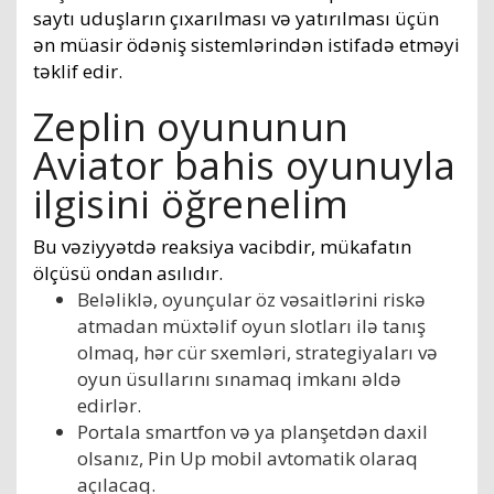
saytı uduşların çıxarılması və yatırılması üçün
ən müasir ödəniş sistemlərindən istifadə etməyi
təklif edir.
Zeplin oyununun
Aviator bahis oyunuyla
ilgisini öğrenelim
Bu vəziyyətdə reaksiya vacibdir, mükafatın
ölçüsü ondan asılıdır.
Beləliklə, oyunçular öz vəsaitlərini riskə
atmadan müxtəlif oyun slotları ilə tanış
olmaq, hər cür sxemləri, strategiyaları və
oyun üsullarını sınamaq imkanı əldə
edirlər.
Portala smartfon və ya planşetdən daxil
olsanız, Pin Up mobil avtomatik olaraq
açılacaq.