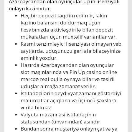
Azərbaycandan olan oyunçular üçün lisenziyalı
onlayn kazinodur.
Heç bir depozit təqdim edilmir, lakin
kazino balansını doldurmaq üçün
hesabınızda aktivləşdirilə bilən depozit
mükafatları üçün müxtəlif variantlar var.
Rəsmi tənzimləyici lisenziyası olmayan veb
saytlarda, uduşunuzu geri ala biləcəyinizə
əminlik yoxdur.
Hazırda Azərbaycandan olan oyunçular
slot maşınlarında və Pin Up casino online
mərcdə real pulla oynaya bilər və təsirli
uduşlar almağa zəmanət verilir.
İstifadəçilərin qeydiyyat zamanı göstərdiyi
məlumatlar açıqlana və üçüncü şəxslərə
verilə bilməz.
Valyuta məzənnəsi istifadəçinin
statusundan (ünvanından) asılıdır.
Bundan sonra müştəriyə onlayn çat və ya