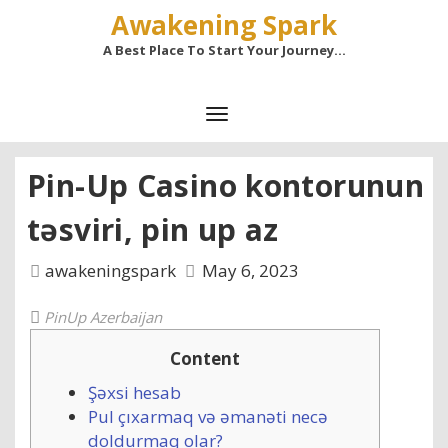
Awakening Spark
A Best Place To Start Your Journey…
Pin-Up Casino kontorunun
təsviri, pin up az
awakeningspark
May 6, 2023
PinUp Azerbaijan
Content
Şəxsi hesab
Pul çıxarmaq və əmanəti necə
doldurmaq olar?