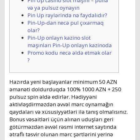
Pin Up casino slot maşını – pulla
və ya pulsuz oynayın
Pin Up rəylərində nə faydalıdır?
Pin-Up-dan necə pul çıxarmaq
olar?
Pin-Up onlayn kazino slot
maşınları Pin-Up onlayn kazinoda
Promo kodu necə əldə etmək olar
?
Hazırda yeni başlayanlar minimum 50 AZN
əmanəti doldurduqda 100% 1000 AZN + 250
pulsuz spin əldə edirlər. Hədiyyəni
aktivləşdirməzdən əvvəl mərc oynamağın
qaydaları və xüsusiyyətləri ilə tanış olmalısınız.
Bonus vəsaitləri üçün alınan uduşları geri
götürməzdən əvvəl rəsmi internet saytında
ətraflı təsvir olunan mərc şərtlərini yerinə