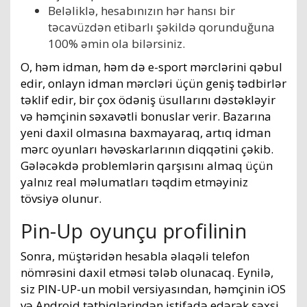
Beləliklə, hesabınızın hər hansı bir
təcavüzdən etibarlı şəkildə qorunduğuna
100% əmin ola bilərsiniz.
O, həm idman, həm də e-sport mərclərini qəbul
edir, onlayn idman mərcləri üçün geniş tədbirlər
təklif edir, bir çox ödəniş üsullarını dəstəkləyir
və həmçinin səxavətli bonuslar verir. Bazarına
yeni daxil olmasına baxmayaraq, artıq idman
mərc oyunları həvəskarlarının diqqətini çəkib.
Gələcəkdə problemlərin qarşısını almaq üçün
yalnız real məlumatları təqdim etməyiniz
tövsiyə olunur.
Pin-Up oyunçu profilinin
Sonra, müştəridən hesabla əlaqəli telefon
nömrəsini daxil etməsi tələb olunacaq. Eynilə,
siz PIN-UP-un mobil versiyasından, həmçinin iOS
və Android tətbiqlərindən istifadə edərək şəxsi