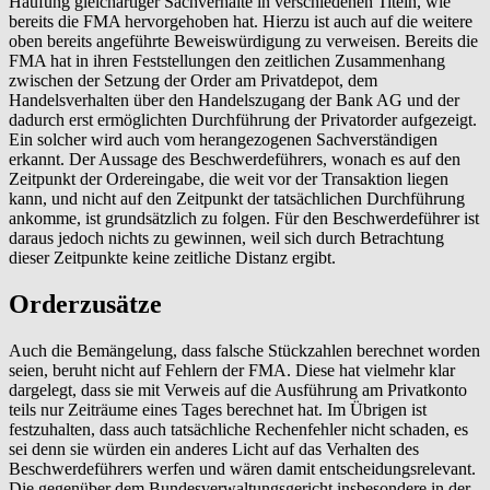
Häufung gleichartiger Sachverhalte in verschiedenen Titeln, wie
bereits die FMA hervorgehoben hat. Hierzu ist auch auf die weitere
oben bereits angeführte Beweiswürdigung zu verweisen. Bereits die
FMA hat in ihren Feststellungen den zeitlichen Zusammenhang
zwischen der Setzung der Order am Privatdepot, dem
Handelsverhalten über den Handelszugang der Bank AG und der
dadurch erst ermöglichten Durchführung der Privatorder aufgezeigt.
Ein solcher wird auch vom herangezogenen Sachverständigen
erkannt. Der Aussage des Beschwerdeführers, wonach es auf den
Zeitpunkt der Ordereingabe, die weit vor der Transaktion liegen
kann, und nicht auf den Zeitpunkt der tatsächlichen Durchführung
ankomme, ist grundsätzlich zu folgen. Für den Beschwerdeführer ist
daraus jedoch nichts zu gewinnen, weil sich durch Betrachtung
dieser Zeitpunkte keine zeitliche Distanz ergibt.
Orderzusätze
Auch die Bemängelung, dass falsche Stückzahlen berechnet worden
seien, beruht nicht auf Fehlern der FMA. Diese hat vielmehr klar
dargelegt, dass sie mit Verweis auf die Ausführung am Privatkonto
teils nur Zeiträume eines Tages berechnet hat. Im Übrigen ist
festzuhalten, dass auch tatsächliche Rechenfehler nicht schaden, es
sei denn sie würden ein anderes Licht auf das Verhalten des
Beschwerdeführers werfen und wären damit entscheidungsrelevant.
Die gegenüber dem Bundesverwaltungsgericht insbesondere in der