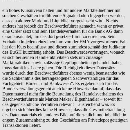
ein hohes Kursniveau halten und für andere Marktteilnehmer mit
solchen Geschäften irreführende Signale dadurch gegeben werden,
dass ein aktiver Markt und Liquidität vorgetäuscht wird. Nichts
anderes hat jedoch der Beschwerdeführer gemacht, wenn er privat
eine Order setzt und sein Handelsverhalten für die Bank AG dann
daran ausrichtet, um das dort gesetzte Limit zu erreichen. Sein
Verhalten in jedem einzelnen ihm von der FMA vorgeworfenen Fall
hat den Kurs beeinflusst und diesen zumindest gemäß der Judikatur
des EuGH kurzfristig erhöht. Das Beschwerdevorbringen, wonach
es sich bei seinen Händleraktivitäten stets um zulässige
Marktpraktiken sowie zulässige Gepflogenheiten gehandelt habe,
muss damit ins Leere gehen. Die Richtigkeit dieser Datensätze
wurde durch den Beschwerdeführer ebenso wenig beanstandet wie
die Sachkenntnis des herangezogenen Sachverständigen für das
Fachgebiet “Börsen- und Bankwesen”. Es ergeben sich für das
Bundesverwaltungsgericht auch keine Hinweise darauf, dass das
Datenmaterial nicht für die Beurteilung des Handelsverhaltens des
Beschwerdeführers als Market Maker / Eigenhändler – soweit für
das gegenständliche Verfahren relevant – ausreichend war. Es
ergeben sich überdies keine Hinweise, dass die Gesamtbetrachtung
des Datenmaterials ein anderes Bild auf die zeitlich und inhaltlich in
engem Zusammenhang zu den Geschäften am Privatdepot getätigten
Transaktionen liefert.