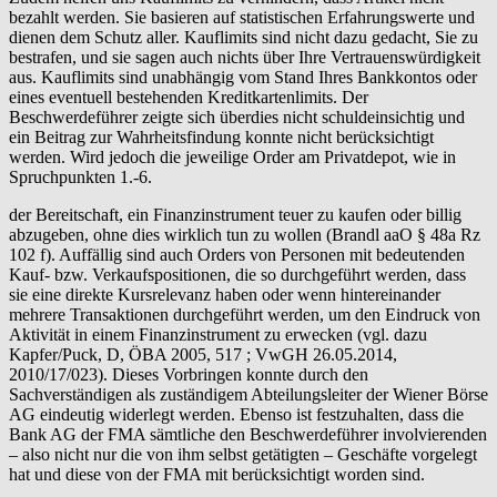
bezahlt werden. Sie basieren auf statistischen Erfahrungswerte und
dienen dem Schutz aller. Kauflimits sind nicht dazu gedacht, Sie zu
bestrafen, und sie sagen auch nichts über Ihre Vertrauenswürdigkeit
aus. Kauflimits sind unabhängig vom Stand Ihres Bankkontos oder
eines eventuell bestehenden Kreditkartenlimits. Der
Beschwerdeführer zeigte sich überdies nicht schuldeinsichtig und
ein Beitrag zur Wahrheitsfindung konnte nicht berücksichtigt
werden. Wird jedoch die jeweilige Order am Privatdepot, wie in
Spruchpunkten 1.-6.
der Bereitschaft, ein Finanzinstrument teuer zu kaufen oder billig
abzugeben, ohne dies wirklich tun zu wollen (Brandl aaO § 48a Rz
102 f). Auffällig sind auch Orders von Personen mit bedeutenden
Kauf- bzw. Verkaufspositionen, die so durchgeführt werden, dass
sie eine direkte Kursrelevanz haben oder wenn hintereinander
mehrere Transaktionen durchgeführt werden, um den Eindruck von
Aktivität in einem Finanzinstrument zu erwecken (vgl. dazu
Kapfer/Puck, D, ÖBA 2005, 517 ; VwGH 26.05.2014,
2010/17/023). Dieses Vorbringen konnte durch den
Sachverständigen als zuständigem Abteilungsleiter der Wiener Börse
AG eindeutig widerlegt werden. Ebenso ist festzuhalten, dass die
Bank AG der FMA sämtliche den Beschwerdeführer involvierenden
– also nicht nur die von ihm selbst getätigten – Geschäfte vorgelegt
hat und diese von der FMA mit berücksichtigt worden sind.