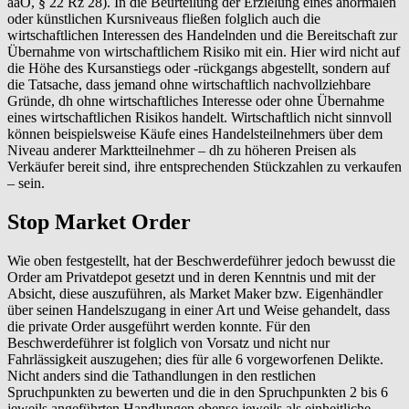
aaO, § 22 Rz 28). In die Beurteilung der Erzielung eines anormalen
oder künstlichen Kursniveaus fließen folglich auch die
wirtschaftlichen Interessen des Handelnden und die Bereitschaft zur
Übernahme von wirtschaftlichem Risiko mit ein. Hier wird nicht auf
die Höhe des Kursanstiegs oder -rückgangs abgestellt, sondern auf
die Tatsache, dass jemand ohne wirtschaftlich nachvollziehbare
Gründe, dh ohne wirtschaftliches Interesse oder ohne Übernahme
eines wirtschaftlichen Risikos handelt. Wirtschaftlich nicht sinnvoll
können beispielsweise Käufe eines Handelsteilnehmers über dem
Niveau anderer Marktteilnehmer – dh zu höheren Preisen als
Verkäufer bereit sind, ihre entsprechenden Stückzahlen zu verkaufen
– sein.
Stop Market Order
Wie oben festgestellt, hat der Beschwerdeführer jedoch bewusst die
Order am Privatdepot gesetzt und in deren Kenntnis und mit der
Absicht, diese auszuführen, als Market Maker bzw. Eigenhändler
über seinen Handelszugang in einer Art und Weise gehandelt, dass
die private Order ausgeführt werden konnte. Für den
Beschwerdeführer ist folglich von Vorsatz und nicht nur
Fahrlässigkeit auszugehen; dies für alle 6 vorgeworfenen Delikte.
Nicht anders sind die Tathandlungen in den restlichen
Spruchpunkten zu bewerten und die in den Spruchpunkten 2 bis 6
jeweils angeführten Handlungen ebenso jeweils als einheitliche