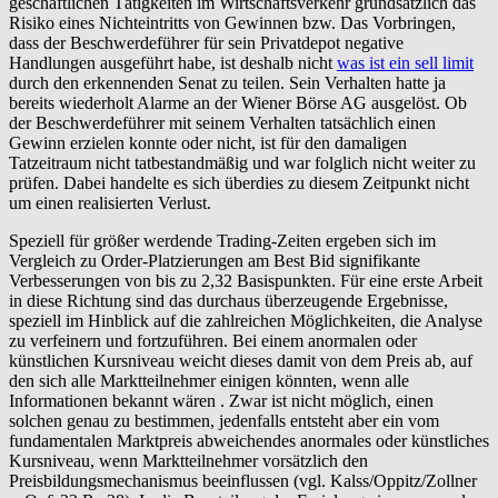
geschäftlichen Tätigkeiten im Wirtschaftsverkehr grundsätzlich das
Risiko eines Nichteintritts von Gewinnen bzw. Das Vorbringen,
dass der Beschwerdeführer für sein Privatdepot negative
Handlungen ausgeführt habe, ist deshalb nicht
was ist ein sell limit
durch den erkennenden Senat zu teilen. Sein Verhalten hatte ja
bereits wiederholt Alarme an der Wiener Börse AG ausgelöst. Ob
der Beschwerdeführer mit seinem Verhalten tatsächlich einen
Gewinn erzielen konnte oder nicht, ist für den damaligen
Tatzeitraum nicht tatbestandmäßig und war folglich nicht weiter zu
prüfen. Dabei handelte es sich überdies zu diesem Zeitpunkt nicht
um einen realisierten Verlust.
Speziell für größer werdende Trading-Zeiten ergeben sich im
Vergleich zu Order-Platzierungen am Best Bid signifikante
Verbesserungen von bis zu 2,32 Basispunkten. Für eine erste Arbeit
in diese Richtung sind das durchaus überzeugende Ergebnisse,
speziell im Hinblick auf die zahlreichen Möglichkeiten, die Analyse
zu verfeinern und fortzuführen. Bei einem anormalen oder
künstlichen Kursniveau weicht dieses damit von dem Preis ab, auf
den sich alle Marktteilnehmer einigen könnten, wenn alle
Informationen bekannt wären . Zwar ist nicht möglich, einen
solchen genau zu bestimmen, jedenfalls entsteht aber ein vom
fundamentalen Marktpreis abweichendes anormales oder künstliches
Kursniveau, wenn Marktteilnehmer vorsätzlich den
Preisbildungsmechanismus beeinflussen (vgl. Kalss/Oppitz/Zollner