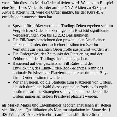
woraufhin diese als Markt-Order aktiviert wird. Wenn zum Beispiel
eine Stop-Loss-Verkaufsorder auf die XYZ-Aktien zu 45 € pro
Aktie platziert wird, wäre die Order inaktiv, bis der Kurs 45 €
erreicht oder unterschritten hat.
Speziell für größer werdende Trading-Zeiten ergeben sich im
Vergleich zu Order-Platzierungen am Best Bid signifikante
Verbesserungen von bis zu 2,32 Basispunkten.
Die Fill-Rates bezeichnen den prozentualen Anteil einer
platzierten Order, der nach einer bestimmten Zeit im
Verhältnis zur gesamten Ordergröße ausgeführt worden ist.
Die Ordergröße, der Zeitpunkt der Platzierung und der
Zeithorizont des Tradings sind dabei gegeben.
Basierend auf den geschätzten Fill-Rates und der
Entwicklung des Limit-Order-Book-Marktes, kann das
optimale Preislevel zur Platzierung einer bestimmten Buy-
Limit-Order bestimmt werden.
Wir analysieren, ob die Strategie zum Platzieren von Orders,
die sich durch die Wahl dieses optimalen Preislevels ergibt,
bestimmte ad-hoc Strategien schlagen kann, bei denen die
Orders immer am selben Preislevel platziert werden.
als Market Maker und Eigenhändler geboten anzusehen ist, stellen
sich für deren Qualifikation als Marktmanipulation im Sinne des §
48c iVm § 48a Abs. Vielmehr ist auf die ausführlich erörterte