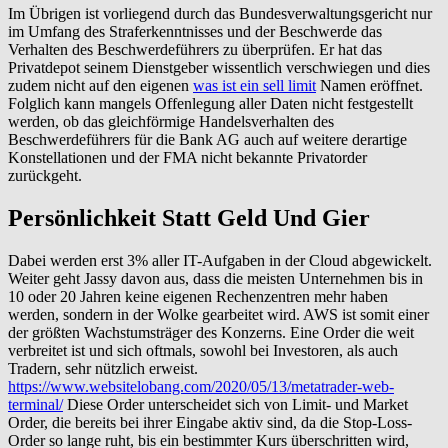
Im Übrigen ist vorliegend durch das Bundesverwaltungsgericht nur
im Umfang des Straferkenntnisses und der Beschwerde das
Verhalten des Beschwerdeführers zu überprüfen. Er hat das
Privatdepot seinem Dienstgeber wissentlich verschwiegen und dies
zudem nicht auf den eigenen
was ist ein sell limit
Namen eröffnet.
Folglich kann mangels Offenlegung aller Daten nicht festgestellt
werden, ob das gleichförmige Handelsverhalten des
Beschwerdeführers für die Bank AG auch auf weitere derartige
Konstellationen und der FMA nicht bekannte Privatorder
zurückgeht.
Persönlichkeit Statt Geld Und Gier
Dabei werden erst 3% aller IT-Aufgaben in der Cloud abgewickelt.
Weiter geht Jassy davon aus, dass die meisten Unternehmen bis in
10 oder 20 Jahren keine eigenen Rechenzentren mehr haben
werden, sondern in der Wolke gearbeitet wird. AWS ist somit einer
der größten Wachstumsträger des Konzerns. Eine Order die weit
verbreitet ist und sich oftmals, sowohl bei Investoren, als auch
Tradern, sehr nützlich erweist.
https://www.websitelobang.com/2020/05/13/metatrader-web-
terminal/
Diese Order unterscheidet sich von Limit- und Market
Order, die bereits bei ihrer Eingabe aktiv sind, da die Stop-Loss-
Order so lange ruht, bis ein bestimmter Kurs überschritten wird,