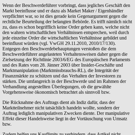
Wenn der Beschwerdeführer vorbringt, dass jegliches Geschäft den
Markt beeinflusse und er dazu als Market Maker / Eigenhändler
verpflichtet war, so ist dies gerade kein Gegenargument gegen die
rechtliche Beurteilung der belangten Behörde. Es trifft nämlich nicht
zu, dass es schon begrifflich keine Order geben kann, welche nicht
den wahren wirtschaftlichen Verhältnissen entsprechen, weil durch
jede einzelne Order die wirtschaftlichen Verhältnisse gebildet und
beeinflusst würden (vgl. VwGH 29.11.2010, 2010/17/130).
Entgegen den Beschwerdebehauptungen verstoßen die dem
Beschwerdeführer angelasteten Verhaltensweisen daher gegen die
Zielsetzung der Richtlinie 2003/6/EG des Europäischen Parlaments
und des Rates vom 28. Jänner 2003 über Insider-Geschäfte und
Marktmanipulation (Marktmissbrauchs-RL), die Integrität der
Finanzmärkte zu schützen und das Verhalten der Investoren zu
stärken. Die umfangreich in der Beschwerde und im Rahmen der
Verhandlung angestellten Überlegungen, ob die gewählte
Vorgehensweise ökonomisch betrachtet als sinnvoll bzw.
Die Rücknahme des Auftrags dient als Indiz dafür, dass der
Marktteilnehmer nicht tatsächlich handeln wollte, sondern der
Auftrag lediglich manipulativen Zwecken diente. Der manipulative
Effekt dieser Handelsweise liegt in der Vortäuschung von Umsatz
bzw.
Zudem helfen uns Kauflimits zu verhindern, dass Artikel nicht