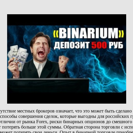
утствие местных брокеров означает, что это может быть сдела
способы совершения сделок, которые выгодны для российских гр
В отличии от рынка Forex, риски бинарных опционов до смешног
ет потерять больше этой суммы. Обратная сторона торговли с ис
р может потерять свои деньги. Опыт в бинарной торговле приобр