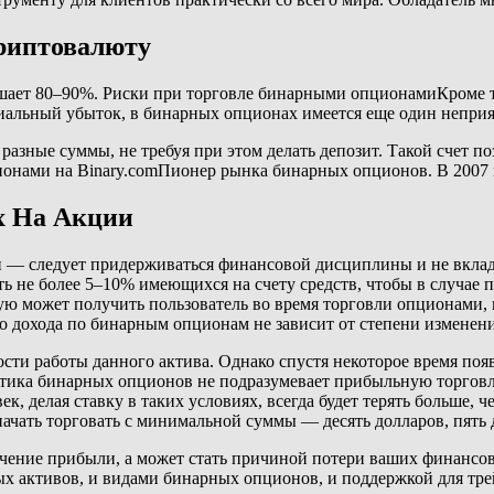
риптовалюту
шает 80–90%. Риски при торговле бинарными опционамиКроме т
иальный убыток, в бинарных опционах имеется еще один неприя
 разные суммы, не требуя при этом делать депозит. Такой счет 
онами на Binary.comПионер рынка бинарных опционов. В 2007
х На Акции
 следует придерживаться финансовой дисциплины и не вкладыва
ь не более 5–10% имеющихся на счету средств, чтобы в случае 
ую может получить пользователь во время торговли опционами, 
о дохода по бинарным опционам не зависит от степени изменени
сти работы данного актива. Однако спустя некоторое время поя
тика бинарных опционов не подразумевает прибыльную торговлю
ек, делая ставку в таких условиях, всегда будет терять больше,
ачать торговать с минимальной суммы — десять долларов, пять 
лучение прибыли, а может стать причиной потери ваших финансо
ых активов, и видами бинарных опционов, и поддержкой для тре