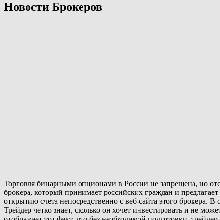
Новости Брокеров
Торговля бинарными опционами в России не запрещена, но отс
брокера, который принимает российских граждан и предлагает 
открытию счета непосредственно с веб-сайта этого брокера. 
Трейдер четко знает, сколько он хочет инвестировать и не мож
отображает тот факт, что без необходимой подготовки, трейде