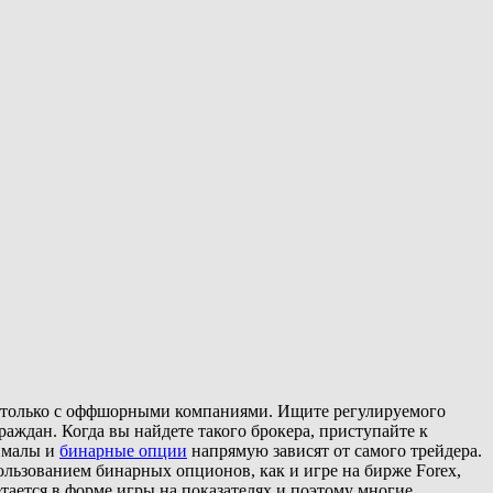
но только с оффшорными компаниями. Ищите регулируемого
аждан. Когда вы найдете такого брокера, приступайте к
о малы и
бинарные опции
напрямую зависят от самого трейдера.
пользованием бинарных опционов, как и игре на бирже Forex,
етается в форме игры на показателях и поэтому многие