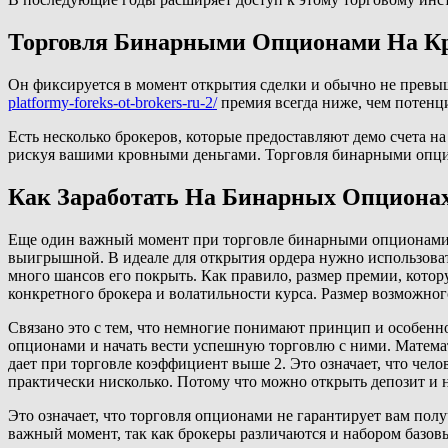
Торговля Бинарными Опционами На К
Он фиксируется в момент открытия сделки и обычно не превы
platformy-foreks-ot-brokers-ru-2/
премия всегда ниже, чем потенц
Есть несколько брокеров, которые предоставляют демо счета на
рискуя вашими кровными деньгами. Торговля бинарными опци
Как Заработать На Бинарных Опциона
Еще один важный момент при торговле бинарными опционами —
выигрышной. В идеале для открытия ордера нужно использоват
много шансов его покрыть. Как правило, размер премии, котор
конкретного брокера и волатильности курса. Размер возможног
Связано это с тем, что немногие понимают принцип и особенно
опционами и начать вести успешную торговлю с ними. Матема
дает при торговле коэффициент выше 2. Это означает, что челов
практически нисколько. Потому что можно открыть депозит и н
Это означает, что торговля опционами не гарантирует вам по
важный момент, так как брокеры различаются и набором базов