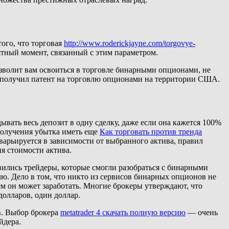
ого, что торговая
http://www.roderickjayne.com/torgovye-
тный момент, связанный с этим параметром.
позволит вам освоиться в торговле бинарными опционами, не
 получил патент на торговлю опционами на территории США.
ть весь депозит в одну сделку, даже если она кажется 100%
получения убытка иметь еще
Как торговать против тренда
варьируется в зависимости от выбранного актива, правил
я стоимости актива.
вились трейдеры, которые смогли разобраться с бинарными
. Дело в том, что никто из сервисов бинарных опционов не
 чем он может заработать. Многие брокеры утверждают, что
долларов, один доллар.
в. Выбор брокера
metatrader 4 скачать полную версию
— очень
йдера.