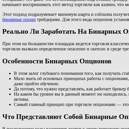
начинают воспринимать этот метод торговли как казино, что м
Этот подход подразумевает минимум азарта и соблазна получи
бинарные опции
трейдерами. Для этого вида опционов установл
Реально Ли Заработать На Бинарных 
При этом на большинстве площадок ведется торговля класси
торговли вызвало определенное опасение и скепсис в среде тре
Особенности Бинарных Опционов
В этом залог глубокого понимания того, как получать ст
Мало знать об основных принципах работы с опционами, 
даже пройти обучение.
Да потому, что нужно представлять, как работает брокер
На каком бы уровне вы в данный момент ни находились, 
активы.
Самый главный принцип при торговле опционами — это 
Что Представляют Собой Бинарные О
В последующие годы расширяет доступ к этому торговому инст