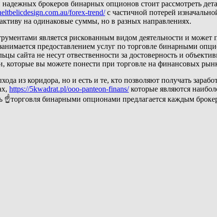
адежных брокеров бинарных опционов стоит рассмотреть детал
eltbelicdesign.com.au/forex-trend/
с частичной потерей изначальной
 активу на одинаковые суммы, но в разных направлениях.
ментами является рискованным видом деятельности и может пр
 занимается предоставлением услуг по торговле бинарными опци
льцы сайта не несут отвественности за достоверность и объектив
и, которые вы можете понести при торговле на финансовых рынк
ода из коридора, но и есть и те, кто позволяют получать зарабо
ах,
https://5kwadrat.pl/ooo-panteon-finans/
которые являются наибол
нь ☝торговля бинарными опционами предлагается каждым брокер