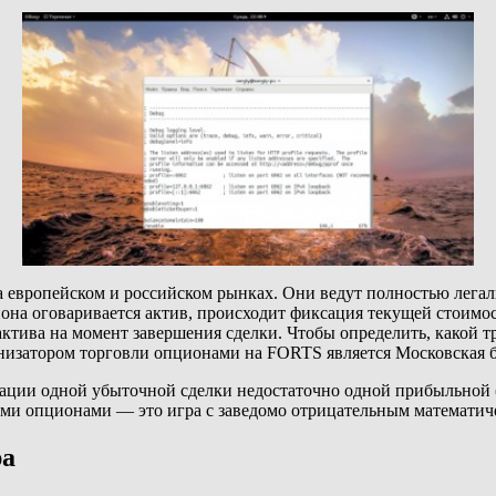
 европейском и российском рынках. Они ведут полностью легал
на оговаривается актив, происходит фиксация текущей стоимос
у актива на момент завершения сделки. Чтобы определить, какой 
анизатором торговли опционами на FORTS является Московская 
нсации одной убыточной сделки недостаточно одной прибыльной 
ными опционами — это игра с заведомо отрицательным математи
ра