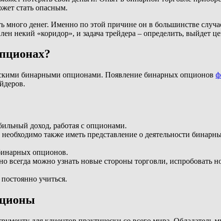
ожет стать опасным.
ть много денег. Именно по этой причине он в большинстве случ
ен некий «коридор», и задача трейдера – определить, выйдет це
Опционах?
ческими бинарными опционами. Появление бинарных опционов
ф
йдеров.
абильный доход, работая с опционами.
необходимо также иметь представление о деятельности бинарны
 бинарных опционов.
но всегда можно узнать новые стороны торговли, испробовать 
постоянно учиться.
пционы
рументу для клиентов практически со всего мира. Обладатель 