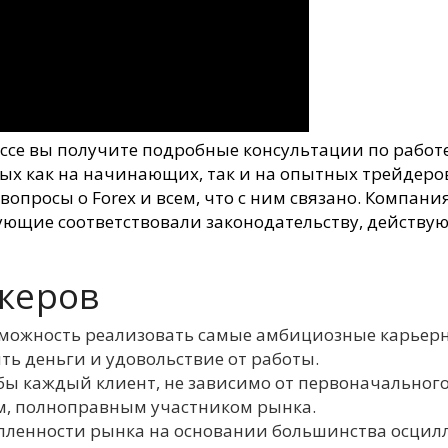
ессе вы получите подробные консультации по работ
х как на начинающих, так и на опытных трейдеров.
росы о Forex и всем, что с ним связано. Компания
ующие соответствовали законодательству, действ
океров
можность реализовать самые амбициозные карьерны
ть деньги и удовольствие от работы.
бы каждый клиент, не зависимо от первоначального
ым, полноправным участником рынка.
упленности рынка на основании большинства осцил