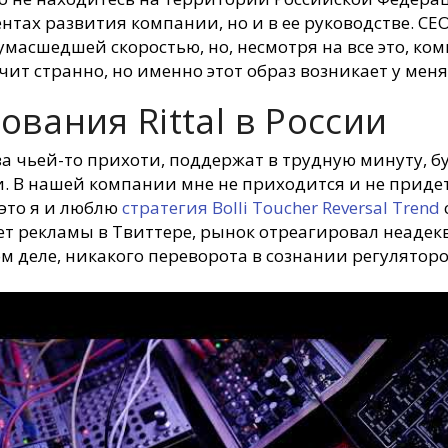
ентах развития компании, но и в ее руководстве. С
умасшедшей скоростью, но, несмотря на все это, ком
учит странно, но именно этот образ возникает у меня
вания Rittal в России
-за чьей-то прихоти, поддержат в трудную минуту, бу
 В нашей компании мне не приходится и не придетс
 это я и люблю
стратегия Bolli Toucher Reversal Trend
прет рекламы в Твиттере, рынок отреагировал неаде
м деле, никакого переворота в сознании регулятор