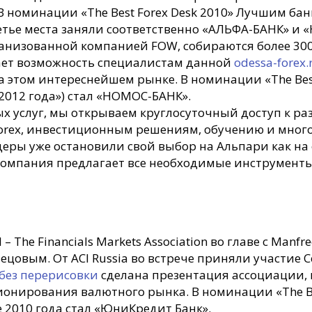
номинации «The Best Forex Desk 2010» Лучшим бан
етье места заняли соответственно «АЛЬФА-БАНК» и
анизованной компанией FOW, собираются более 300
дает возможность специалистам данной
odessa-forex
этом интереснейшем рынке. В номинации «The Best
012 года») стал «НОМОС-БАНК».
 услуг, мы открываем круглосуточный доступ к ра
Forex, инвестиционным решениям, обучению и мно
еры уже остановили свой выбор на Альпари как на
 компания предлагает все необходимые инструменты
 The Financials Markets Association во главе с Manf
ецовым. От ACI Russia во встрече приняли участие
без перерисовки
сделана презентация ассоциации, 
онирования валютного рынка. В номинации «The Bes
2010 года стал «ЮниКредит Банк».