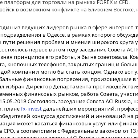
 платформ для торговли на рынках FOREX и CFD.
войск в возможном конфликте на Ближнем Востоке, 
один из ведущих лидеров рынка в сфере интернет-тр
 подразделения в Одессе. в рамках которого обсу
ы пути решения проблем и мнения широкого круга у
остоялось первое в этом году заседание Совета ACI R
ная принципов его работы, я бы не советовала. Ко
ета, кнопочных телефонов, закрытых границ и боль
ой компании могло бы стать концом. Однако вот уже
лобальные финансовые потрясения, произошедшие в 
ыл избран Директор Департамента противодействи
еменных финансовых рынков, работа Совета, участ
15.05.2018 Состоялось заседание Совета ACI Russia
, плане
fx-invest
дальнейших мероприятий. професс
 победителей конкурса достижений и инноваций на
мация может касаться финансовых услуг или финанс
СРО, в соответствии с Федеральным законом от 13.0