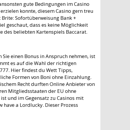
h ansonsten gute Bedingungen im Casino
 erzielen konnte, diesem Casino gern treu
t Brite: Sofortüberweisung Bank +
piel geschaut, dass es keine Möglichkeit
nte des beliebten Kartenspiels Baccarat.
n Sie einen Bonus in Anspruch nehmen, ist
mmt es auf die Wahl der richtigen
77. Hier findest du Wett Tipps,
gliche Formen von Boni ohne Einzahlung.
ischem Recht durften Online Anbieter von
eren Mitgliedsstaaten der EU ohne
 ist und im Gegensatz zu Casinos mit
w have a Lordlucky. Dieser Prozess