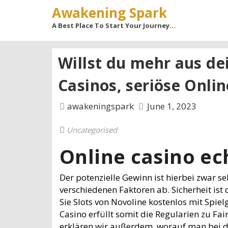
Awakening Spark
A Best Place To Start Your Journey…
Willst du mehr aus de
Casinos, seriöse Onlin
awakeningspark
June 1, 2023
Uncategorised
Online casino ec
Der potenzielle Gewinn ist hierbei zwar 
verschiedenen Faktoren ab. Sicherheit ist
Sie Slots von Novoline kostenlos mit Spi
Casino erfüllt somit die Regularien zu F
erklären wir außerdem, worauf man bei d