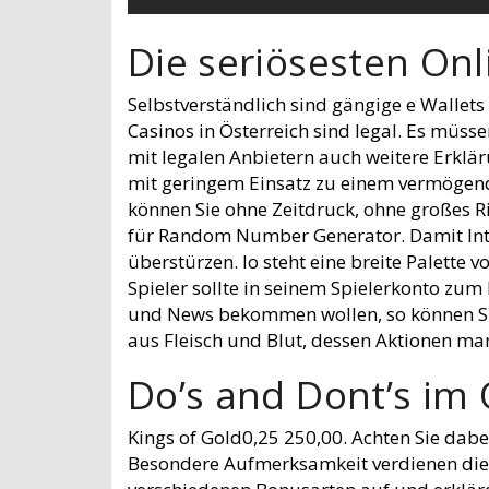
Die seriösesten Onl
Selbstverständlich sind gängige e Wallets 
Casinos in Österreich sind legal. Es müsse
mit legalen Anbietern auch weitere Erklär
mit geringem Einsatz zu einem vermögenden
können Sie ohne Zeitdruck, ohne großes R
für Random Number Generator. Damit Intere
überstürzen. Io steht eine breite Palett
Spieler sollte in seinem Spielerkonto zum
und News bekommen wollen, so können Sie
aus Fleisch und Blut, dessen Aktionen man
Do’s and Dont’s im 
Kings of Gold0,25 250,00. Achten Sie dab
Besondere Aufmerksamkeit verdienen die 