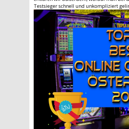
Testsieger schnell und unkompliziert geli