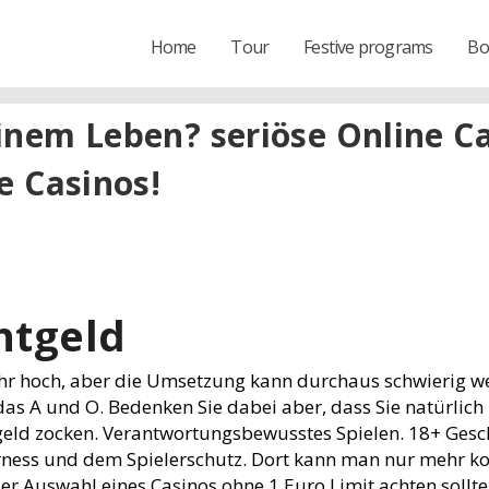
Home
Tour
Festive programs
Bo
inem Leben? seriöse Online Ca
e Casinos!
htgeld
sehr hoch, aber die Umsetzung kann durchaus schwierig we
 das A und O. Bedenken Sie dabei aber, dass Sie natürlic
elgeld zocken. Verantwortungsbewusstes Spielen. 18+ Ges
airness und dem Spielerschutz. Dort kann man nur mehr ko
er Auswahl eines Casinos ohne 1 Euro Limit achten soll