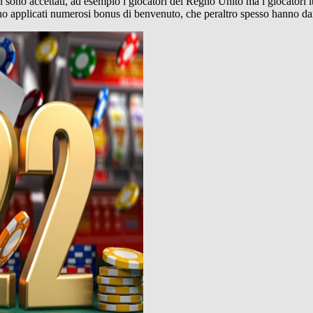
sono accettati, ad esempio i giocatori del Regno Unito ma i giocatori ital
gono applicati numerosi bonus di benvenuto, che peraltro spesso hanno dai 