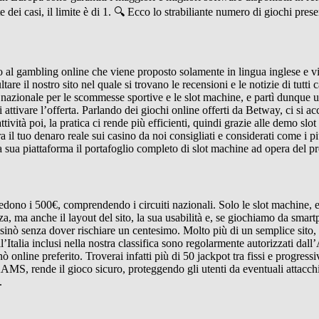
e dei casi, il limite è di 1. 🔍 Ecco lo strabiliante numero di giochi pres
o al gambling online che viene proposto solamente in lingua inglese e v
re il nostro sito nel quale si trovano le recensioni e le notizie di tutti c
 nazionale per le scommesse sportive e le slot machine, e partì dunque u
i attivare l’offerta. Parlando dei giochi online offerti da Betway, ci si a
vità poi, la pratica ci rende più efficienti, quindi grazie alle demo slot 
il tuo denaro reale sui casino da noi consigliati e considerati come i pi
a sua piattaforma il portafoglio completo di slot machine ad opera del pr
cedono i 500€, comprendendo i circuiti nazionali. Solo le slot machine, 
za, ma anche il layout del sito, la sua usabilità e, se giochiamo da smar
sinò senza dover rischiare un centesimo. Molto più di un semplice sito, p
all’Italia inclusi nella nostra classifica sono regolarmente autorizzati d
ò online preferito. Troverai infatti più di 50 jackpot tra fissi e progres
 AAMS, rende il gioco sicuro, proteggendo gli utenti da eventuali attacc
.