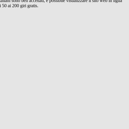
iani sono ben accettati, è possibile visualizzare il sito web in ligua
50 ai 200 giri gratis.