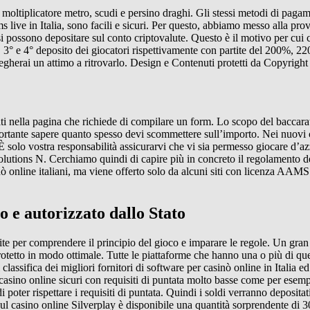
l moltiplicatore metro, scudi e persino draghi. Gli stessi metodi di pagame
ms live in Italia, sono facili e sicuri. Per questo, abbiamo messo alla pro
 si possono depositare sul conto criptovalute. Questo è il motivo per cui
°, 3° e 4° deposito dei giocatori rispettivamente con partite del 200%, 2
piegherai un attimo a ritrovarlo. Design e Contenuti protetti da Copyrigh
ati nella pagina che richiede di compilare un form. Lo scopo del baccara
tante sapere quanto spesso devi scommettere sull’importo. Nei nuovi casinò
 solo vostra responsabilità assicurarvi che vi sia permesso giocare d’azz
lutions N. Cerchiamo quindi di capire più in concreto il regolamento de
nò online italiani, ma viene offerto solo da alcuni siti con licenza AAMS
o e autorizzato dallo Stato
tuite per comprendere il principio del gioco e imparare le regole. Un gra
 protetto in modo ottimale. Tutte le piattaforme che hanno una o più di qu
lassifica dei migliori fornitori di software per casinò online in Italia e
 casino online sicuri con requisiti di puntata molto basse come per esemp
poter rispettare i requisiti di puntata. Quindi i soldi verranno depositat
 casino online Silverplay è disponibile una quantità sorprendente di 300