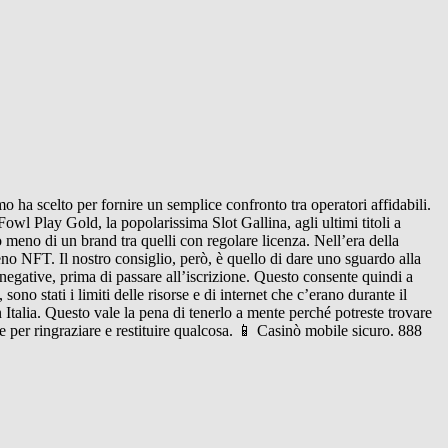
o ha scelto per fornire un semplice confronto tra operatori affidabili.
owl Play Gold, la popolarissima Slot Gallina, agli ultimi titoli a
meno di un brand tra quelli con regolare licenza. Nell’era della
o NFT. Il nostro consiglio, però, è quello di dare uno sguardo alla
e negative, prima di passare all’iscrizione. Questo consente quindi a
ono stati i limiti delle risorse e di internet che c’erano durante il
n Italia. Questo vale la pena di tenerlo a mente perché potreste trovare
 per ringraziare e restituire qualcosa. 📱 Casinò mobile sicuro. 888