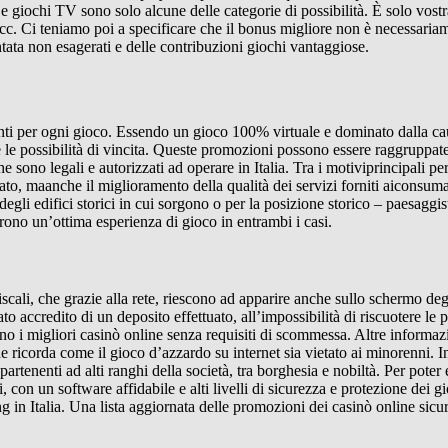
o e giochi TV sono solo alcune delle categorie di possibilità. È solo vost
, ecc. Ci teniamo poi a specificare che il bonus migliore non è necessari
untata non esagerati e delle contribuzioni giochi vantaggiose.
erenti per ogni gioco. Essendo un gioco 100% virtuale e dominato dalla ca
le possibilità di vincita. Queste promozioni possono essere raggruppate
 sono legali e autorizzati ad operare in Italia. Tra i motiviprincipali p
ato, maanche il miglioramento della qualità dei servizi forniti aiconsumat
a degli edifici storici in cui sorgono o per la posizione storico – paesagg
ffrono un’ottima esperienza di gioco in entrambi i casi.
iscali, che grazie alla rete, riescono ad apparire anche sullo schermo deg
o accredito di un deposito effettuato, all’impossibilità di riscuotere le 
no i migliori casinò online senza requisiti di scommessa. Altre informazi
 che ricorda come il gioco d’azzardo su internet sia vietato ai minorenni
partenenti ad alti ranghi della società, tra borghesia e nobiltà. Per poter e
 con un software affidabile e alti livelli di sicurezza e protezione dei 
 in Italia. Una lista aggiornata delle promozioni dei casinò online sicu