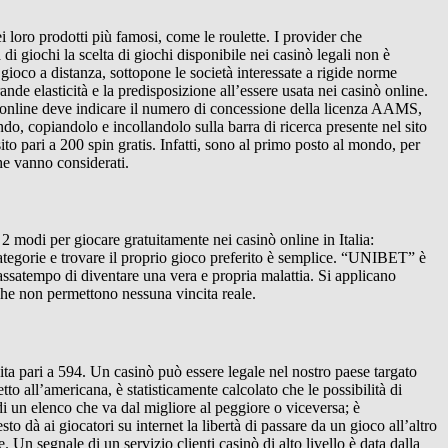
i loro prodotti più famosi, come le roulette. I provider che
giochi la scelta di giochi disponibile nei casinò legali non è
 gioco a distanza, sottopone le società interessate a rigide norme
rande elasticità e la predisposizione all’essere usata nei casinò online.
o online deve indicare il numero di concessione della licenza AAMS,
ando, copiandolo e incollandolo sulla barra di ricerca presente nel sito
 pari a 200 spin gratis. Infatti, sono al primo posto al mondo, per
che vanno considerati.
 2 modi per giocare gratuitamente nei casinò online in Italia:
categorie e trovare il proprio gioco preferito è semplice. “UNIBET” è
ssatempo di diventare una vera e propria malattia. Si applicano
 che non permettono nessuna vincita reale.
cita pari a 594. Un casinò può essere legale nel nostro paese targato
o all’americana, è statisticamente calcolato che le possibilità di
 di un elenco che va dal migliore al peggiore o viceversa; è
o dà ai giocatori su internet la libertà di passare da un gioco all’altro
 Un segnale di un servizio clienti casinò di alto livello è data dalla