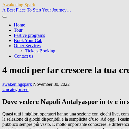
Awakening Spark
A Best Place To Start Your Journey…
Home
Tour
Festive programs
Book Your Cab
Other Services
Tickets Booking
Contact us
4 modi per far crescere la tua cr
awakeningspark
November 30, 2022
Uncategorised
Dove vedere Napoli Antalyaspor in tv e in s
Quasi tutti i migliori operatori hanno una sezione con giochi live, co
la selezione di giochi disponibili e la semplicità d’uso. Ad oggi, i casi
pubblico sempre più vasto. È molto importante conoscere le differenze tr