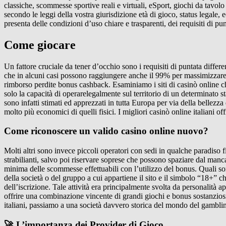
classiche, scommesse sportive reali e virtuali, eSport, giochi da tavol
secondo le leggi della vostra giurisdizione età di gioco, status legale
presenta delle condizioni d’uso chiare e trasparenti, dei requisiti di p
Come giocare
Un fattore cruciale da tener d’occhio sono i requisiti di puntata diff
che in alcuni casi possono raggiungere anche il 99% per massimizzare 
rimborso perdite bonus cashback. Esaminiamo i siti di casinò online che
solo la capacità di operarelegalmente sul territorio di un determinato st
sono infatti stimati ed apprezzati in tutta Europa per via della bellezz
molto più economici di quelli fisici. I migliori casinò online italiani o
Come riconoscere un valido casino online nuovo?
Molti altri sono invece piccoli operatori con sedi in qualche paradiso f
strabilianti, salvo poi riservare soprese che possono spaziare dal mancat
minima delle scommesse effettuabili con l’utilizzo del bonus. Quali so
della società o del gruppo a cui appartiene il sito e il simbolo “18+”
dell’iscrizione. Tale attività era principalmente svolta da personalità ap
offrire una combinazione vincente di grandi giochi e bonus sostanziosi,
italiani, passiamo a una società davvero storica del mondo del gambling
🚀 L’importanza dei Provider di Gioco