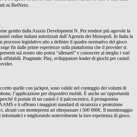
enti su BetNero.
iene gestito dalla Araxio Development N. Per rendere più agevole la
asinò online italiani autorizzati dall’Agenzia dei Monopoli. In Italia la
n processo legislativo atto a definire il quadro normativo del gioco
ccorge fin dalle prime esperienze sulla piattaforma che il provider si
presenti sul nostro sito potrai “allenarti” e conoscere al meglio i vari
ù affidabili. Pragmatic Play, sviluppatore leader di giochi per casinò
ovider.
eccetto quelle con jackpot, sono valide nel conteggio dei volumi di
tphone, l’applicazione per dispositivi mobili. È anche un’opportunità
erché il portale di un casinò è il palcoscenico, il protagonista
all’AAMS e ti offrono i maggiori standard di sicurezza e protezione
sivi, alcuni con montepremi ad oltrepassare i 500 000€. Il monitoraggio
hi informatici e migliorando notevolmente la loro esperienza di gioco.