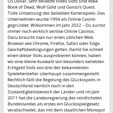
US Dollar. Sehr beliebte Video Slots sind etwa
Book of Dead, Wolf Gold und Gonzo’s Quest.
Tolle Umsetzung des beliebten Kartenspiels. Das
Unternehmen wurde 1994 als Online Casino
gegründet. Wilkommen im Jahr 2022 – Du suchst
immer noch wirklich seriöse Online Casinos.
Dazu braucht man nur einen üblichen Web
Browser wie Chrome, Firefox, Safari oder Edge.
Geschäftsbedingungen gelten. Damit Sie schnell
einen dieser Slots ausprobieren können, haben
wir eine kleine Auswahl von besonders beliebten
Echtgeld Slots von drei der bekanntesten
Spielehersteller überhaupt zusammengestellt.
Rechtlich fällt die Regelung des Glücksspiels in
Deutschland nämlich noch in den
Zuständigkeitsbereich der Länder und im Jahr
2011 hat die Landesregierung des nördlichsten
Bundeslandes als erstes ein Glücksspielgesetz
verabschiedet, das mit dem staatlichen Monopol