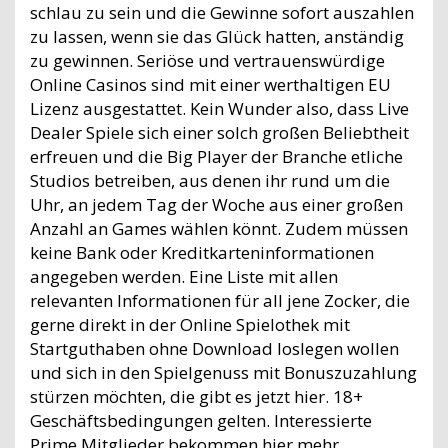
schlau zu sein und die Gewinne sofort auszahlen
zu lassen, wenn sie das Glück hatten, anständig
zu gewinnen. Seriöse und vertrauenswürdige
Online Casinos sind mit einer werthaltigen EU
Lizenz ausgestattet. Kein Wunder also, dass Live
Dealer Spiele sich einer solch großen Beliebtheit
erfreuen und die Big Player der Branche etliche
Studios betreiben, aus denen ihr rund um die
Uhr, an jedem Tag der Woche aus einer großen
Anzahl an Games wählen könnt. Zudem müssen
keine Bank oder Kreditkarteninformationen
angegeben werden. Eine Liste mit allen
relevanten Informationen für all jene Zocker, die
gerne direkt in der Online Spielothek mit
Startguthaben ohne Download loslegen wollen
und sich in den Spielgenuss mit Bonuszuzahlung
stürzen möchten, die gibt es jetzt hier. 18+
Geschäftsbedingungen gelten. Interessierte
Prime Mitglieder bekommen hier mehr