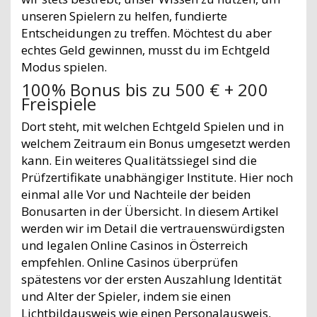
unseren Spielern zu helfen, fundierte
Entscheidungen zu treffen. Möchtest du aber
echtes Geld gewinnen, musst du im Echtgeld
Modus spielen.
100% Bonus bis zu 500 € + 200
Freispiele
Dort steht, mit welchen Echtgeld Spielen und in
welchem Zeitraum ein Bonus umgesetzt werden
kann. Ein weiteres Qualitätssiegel sind die
Prüfzertifikate unabhängiger Institute. Hier noch
einmal alle Vor und Nachteile der beiden
Bonusarten in der Übersicht. In diesem Artikel
werden wir im Detail die vertrauenswürdigsten
und legalen Online Casinos in Österreich
empfehlen. Online Casinos überprüfen
spätestens vor der ersten Auszahlung Identität
und Alter der Spieler, indem sie einen
Lichtbildausweis wie einen Personalausweis,