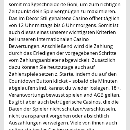
somit maßgeschneiderte Boni, um zum richtigen
Zeitpunkt dein Spielvergnügen zu maximieren.
Das im Décor Stil gehaltene Casino öffnet täglich
von 12 Uhr mittags bis 6 Uhr morgens. Somit ist
auch dieses eines unserer wichtigsten Kriterien
bei unseren internationalen Casino
Bewertungen. Anschließend wird die Zahlung
durch das Erledigen der vorgegebenen Schritte
vom Zahlungsanbieter abgewickelt. Zusätzlich
dazu können Sie heutzutage auch auf
Zahlenspiele setzen z. Starte, indem du auf den
Countdown Button klickst – sobald die Minuten
abgelaufen sind, kannst du wieder loslegen. 18+,
Verantwortungsbewusst spielen and AGB gelten.
Es gibt aber auch betrügerische Casinos, die die
Daten der Spieler nicht schützen/verschlüsseln,
nicht transparent vorgehen oder absichtlich
Auszahlungen verweigern. Viele von ihnen auch
online, da bestes Casino meistens die