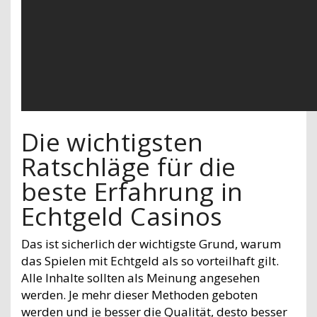
Die wichtigsten
Ratschläge für die
beste Erfahrung in
Echtgeld Casinos
Das ist sicherlich der wichtigste Grund, warum
das Spielen mit Echtgeld als so vorteilhaft gilt.
Alle Inhalte sollten als Meinung angesehen
werden. Je mehr dieser Methoden geboten
werden und je besser die Qualität, desto besser