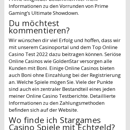
Informationen zu den Vorrunden von Prime
Gaming’s Ultimate Showdown.
Du möchtest
kommentieren?
Wir wünschen dir viel Erfolg und hoffen, dass wir
mit unserem Casinoportal und dem Top Online
Casino Test 2022 dazu beitragen können. Seriöse
Online Casinos wie GoldenStar versorgen alle
Kunden mit Boni. Einige Online Casinos bieten
auch Boni ohne Einzahlung bei der Registrierung
an. Welche Spiele mögen Sie. Viele der Punkte
sind auch ein zentraler Bestandteil eines jeden
meiner Online Casino Testberichte. Detaillierte
Informationen zu den Zahlungsmethoden
befinden sich auf der Website.
Wo finde ich Stargames
Casino Spiele mit Echtgeld?