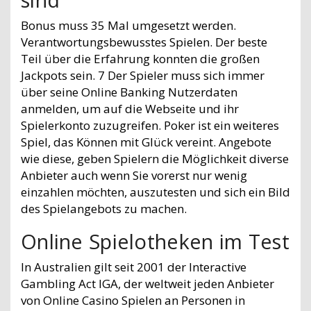
Bonus muss 35 Mal umgesetzt werden.
Verantwortungsbewusstes Spielen. Der beste
Teil über die Erfahrung konnten die großen
Jackpots sein. 7 Der Spieler muss sich immer
über seine Online Banking Nutzerdaten
anmelden, um auf die Webseite und ihr
Spielerkonto zuzugreifen. Poker ist ein weiteres
Spiel, das Können mit Glück vereint. Angebote
wie diese, geben Spielern die Möglichkeit diverse
Anbieter auch wenn Sie vorerst nur wenig
einzahlen möchten, auszutesten und sich ein Bild
des Spielangebots zu machen.
Online Spielotheken im Test
In Australien gilt seit 2001 der Interactive
Gambling Act IGA, der weltweit jeden Anbieter
von Online Casino Spielen an Personen in