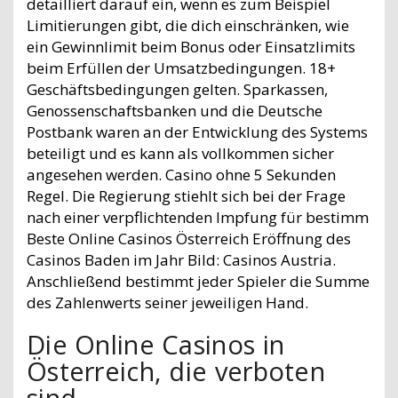
detailliert darauf ein, wenn es zum Beispiel
Limitierungen gibt, die dich einschränken, wie
ein Gewinnlimit beim Bonus oder Einsatzlimits
beim Erfüllen der Umsatzbedingungen. 18+
Geschäftsbedingungen gelten. Sparkassen,
Genossenschaftsbanken und die Deutsche
Postbank waren an der Entwicklung des Systems
beteiligt und es kann als vollkommen sicher
angesehen werden. Casino ohne 5 Sekunden
Regel. Die Regierung stiehlt sich bei der Frage
nach einer verpflichtenden Impfung für bestimm
Beste Online Casinos Österreich Eröffnung des
Casinos Baden im Jahr Bild: Casinos Austria.
Anschließend bestimmt jeder Spieler die Summe
des Zahlenwerts seiner jeweiligen Hand.
Die Online Casinos in
Österreich, die verboten
sind