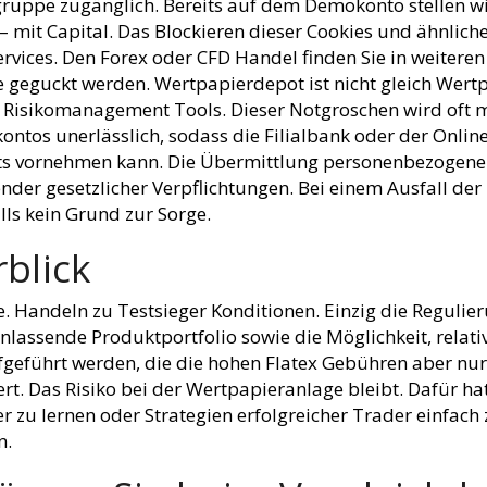
gruppe zugänglich. Bereits auf dem Demokonto stellen wir
– mit Capital. Das Blockieren dieser Cookies und ähnlich
rvices. Den Forex oder CFD Handel finden Sie in weiteren 
ne geguckt werden. Wertpapierdepot ist nicht gleich Wer
Risikomanagement Tools. Dieser Notgroschen wird oft mit
kontos unerlässlich, sodass die Filialbank oder der Onli
s vornehmen kann. Die Übermittlung personenbezogener 
er gesetzlicher Verpflichtungen. Bei einem Ausfall der
lls kein Grund zur Sorge.
rblick
. Handeln zu Testsieger Konditionen. Einzig die Regulie
assende Produktportfolio sowie die Möglichkeit, relati
geführt werden, die die hohen Flatex Gebühren aber nur 
rt. Das Risiko bei der Wertpapieranlage bleibt. Dafür h
r zu lernen oder Strategien erfolgreicher Trader einfac
n.