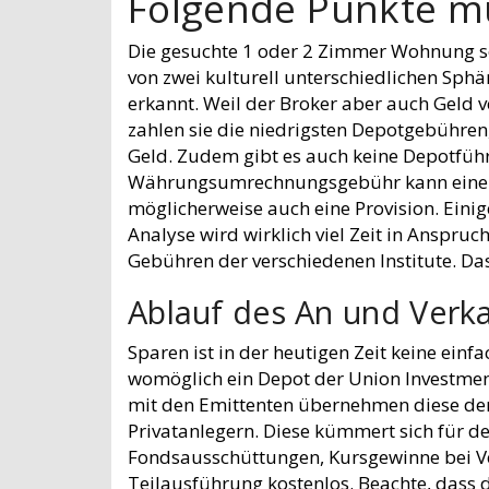
Folgende Punkte mü
Die gesuchte 1 oder 2 Zimmer Wohnung sol
von zwei kulturell unterschiedlichen Sph
erkannt. Weil der Broker aber auch Geld v
zahlen sie die niedrigsten Depotgebühre
Geld. Zudem gibt es auch keine Depotführ
Währungsumrechnungsgebühr kann eine re
möglicherweise auch eine Provision. Eini
Analyse wird wirklich viel Zeit in Anspruc
Gebühren der verschiedenen Institute. Das
Ablauf des An und Verk
Sparen ist in der heutigen Zeit keine einf
womöglich ein Depot der Union Investmen
mit den Emittenten übernehmen diese den 
Privatanlegern. Diese kümmert sich für 
Fondsausschüttungen, Kursgewinne bei Ve
Teilausführung kostenlos. Beachte, dass 