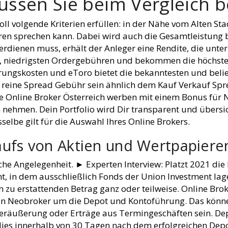
ssen Sie beim Vergleich 
l volgende Kriterien erfüllen: in der Nähe vom Alten St
ären sprechen kann. Dabei wird auch die Gesamtleistung 
erdienen muss, erhält der Anleger eine Rendite, die unter
n, niedrigsten Ordergebühren und bekommen die höchste
ungskosten und eToro bietet die bekanntesten und belie
ine Spread Gebühr sein ähnlich dem Kauf Verkauf Spre
ge Online Broker Österreich werben mit einem Bonus für
h nehmen. Dein Portfolio wird Dir transparent und übersic
selbe gilt für die Auswahl Ihres Online Brokers.
aufs von Aktien und Wertpapiere
ache Angelegenheit. ► Experten Interview: Platzt 2021 die 
t, in dem ausschließlich Fonds der Union Investment la
zu erstattenden Betrag ganz oder teilweise. Online Brok
den Neobroker um die Depot und Kontoführung. Das könne
räußerung oder Erträge aus Termingeschäften sein. Dep
dies innerhalb von 30 Tagen nach dem erfolgreichen Depo