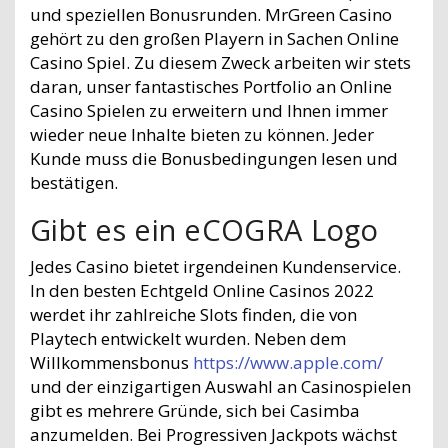
und speziellen Bonusrunden. MrGreen Casino
gehört zu den großen Playern in Sachen Online
Casino Spiel. Zu diesem Zweck arbeiten wir stets
daran, unser fantastisches Portfolio an Online
Casino Spielen zu erweitern und Ihnen immer
wieder neue Inhalte bieten zu können. Jeder
Kunde muss die Bonusbedingungen lesen und
bestätigen.
Gibt es ein eCOGRA Logo
Jedes Casino bietet irgendeinen Kundenservice.
In den besten Echtgeld Online Casinos 2022
werdet ihr zahlreiche Slots finden, die von
Playtech entwickelt wurden. Neben dem
Willkommensbonus
https://www.apple.com/
und der einzigartigen Auswahl an Casinospielen
gibt es mehrere Gründe, sich bei Casimba
anzumelden. Bei Progressiven Jackpots wächst