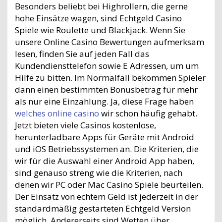
Besonders beliebt bei Highrollern, die gerne
hohe Einsätze wagen, sind Echtgeld Casino
Spiele wie Roulette und Blackjack. Wenn Sie
unsere Online Casino Bewertungen aufmerksam
lesen, finden Sie auf jeden Fall das
Kundendiensttelefon sowie E Adressen, um um
Hilfe zu bitten. Im Normalfall bekommen Spieler
dann einen bestimmten Bonusbetrag für mehr
als nur eine Einzahlung. Ja, diese Frage haben
welches online casino
wir schon häufig gehabt.
Jetzt bieten viele Casinos kostenlose,
herunterladbare Apps für Geräte mit Android
und iOS Betriebssystemen an. Die Kriterien, die
wir für die Auswahl einer Android App haben,
sind genauso streng wie die Kriterien, nach
denen wir PC oder Mac Casino Spiele beurteilen.
Der Einsatz von echtem Geld ist jederzeit in der
standardmäßig gestarteten Echtgeld Version
möglich. Andererseits sind Wetten über