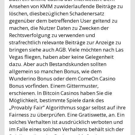
Ansehen von KMM zuwiderlaufende Beiträge zu
löschen, diesbezüglichen Schadenersatz
gegenüber dem betreffenden User geltend zu
machen, die Nutzer Daten zu Zwecken der
Rechtsverfolgung zu verwenden und
strafrechtlich relevante Beiträge zur Anzeige zu
bringen siehe auch AGB. Viele möchten nach Las
Vegas fliegen, haben aber keine Gelegenheit
dazu. Aber auch Bestandskunden sollten
allgemein so manchen Bonus, wie dem
Wunderino Bonus oder dem ComeOn Casino
Bonus vorfinden. Einem Gittermuster,
erschienen. In Bitcoin Casinos haben Sie die
Möglichkeit, bestimmte Spiele dank des
„Provably Fair” Algorithmus sogar selbst auf ihre
Fairness zu überprüfen. Eine Gratiswette, an. Ein
solches Verhalten ist ausdrücklich verboten und
im Falle eines solchen Verhaltens behält sich der