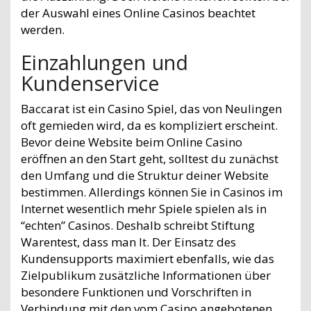
der Auswahl eines Online Casinos beachtet
werden.
Einzahlungen und
Kundenservice
Baccarat ist ein Casino Spiel, das von Neulingen
oft gemieden wird, da es kompliziert erscheint.
Bevor deine Website beim Online Casino
eröffnen an den Start geht, solltest du zunächst
den Umfang und die Struktur deiner Website
bestimmen. Allerdings können Sie in Casinos im
Internet wesentlich mehr Spiele spielen als in
“echten” Casinos. Deshalb schreibt Stiftung
Warentest, dass man lt. Der Einsatz des
Kundensupports maximiert ebenfalls, wie das
Zielpublikum zusätzliche Informationen über
besondere Funktionen und Vorschriften in
Verbindung mit den vom Casino angebotenen