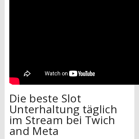
Die beste Slot
Unterhaltung täglich
im Stream bei Twich
and Meta