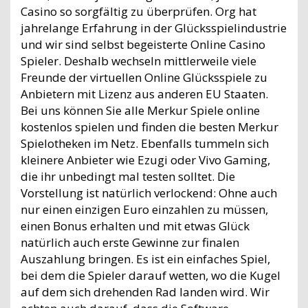
Casino so sorgfältig zu überprüfen. Org hat
jahrelange Erfahrung in der Glücksspielindustrie
und wir sind selbst begeisterte Online Casino
Spieler. Deshalb wechseln mittlerweile viele
Freunde der virtuellen Online Glücksspiele zu
Anbietern mit Lizenz aus anderen EU Staaten.
Bei uns können Sie alle Merkur Spiele online
kostenlos spielen und finden die besten Merkur
Spielotheken im Netz. Ebenfalls tummeln sich
kleinere Anbieter wie Ezugi oder Vivo Gaming,
die ihr unbedingt mal testen solltet. Die
Vorstellung ist natürlich verlockend: Ohne auch
nur einen einzigen Euro einzahlen zu müssen,
einen Bonus erhalten und mit etwas Glück
natürlich auch erste Gewinne zur finalen
Auszahlung bringen. Es ist ein einfaches Spiel,
bei dem die Spieler darauf wetten, wo die Kugel
auf dem sich drehenden Rad landen wird. Wir