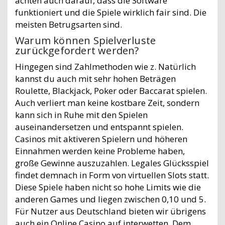
achten auch darauf, dass die Software
funktioniert und die Spiele wirklich fair sind. Die
meisten Betrugsarten sind.
Warum können Spielverluste
zurückgefordert werden?
Hingegen sind Zahlmethoden wie z. Natürlich
kannst du auch mit sehr hohen Beträgen
Roulette, Blackjack, Poker oder Baccarat spielen.
Auch verliert man keine kostbare Zeit, sondern
kann sich in Ruhe mit den Spielen
auseinandersetzen und entspannt spielen.
Casinos mit aktiveren Spielern und höheren
Einnahmen werden keine Probleme haben,
große Gewinne auszuzahlen. Legales Glücksspiel
findet demnach in Form von virtuellen Slots statt.
Diese Spiele haben nicht so hohe Limits wie die
anderen Games und liegen zwischen 0,10 und 5.
Für Nutzer aus Deutschland bieten wir übrigens
auch ein Online Casino auf interwetten. Dem