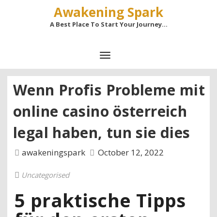
Awakening Spark
A Best Place To Start Your Journey…
Wenn Profis Probleme mit
online casino österreich
legal haben, tun sie dies
awakeningspark
October 12, 2022
Uncategorised
5 praktische Tipps