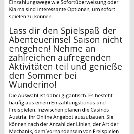
Einzahlungswege wie Sofortüberweisung oder
Klarna sind interessante Optionen, um sofort
spielen zu können.
Lass dir den Spielspaß der
Abenteuerinsel Saison nicht
entgehen! Nehme an
zahlreichen aufregenden
Aktivitäten teil und genieße
den Sommer bei
Wunderino!
Die Auswahl ist dabei gigantisch. Es besteht
häufig aus einem Einzahlungsbonus und
Freispielen. Inzwischen planen die Casinos
Austria, ihr Online Angebot auszubauen. Sie
können nach der Anzahl der Linien, der Art der
Mechanik, dem Vorhandensein von Freispielen