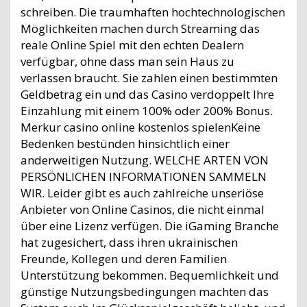
schreiben. Die traumhaften hochtechnologischen
Möglichkeiten machen durch Streaming das
reale Online Spiel mit den echten Dealern
verfügbar, ohne dass man sein Haus zu
verlassen braucht. Sie zahlen einen bestimmten
Geldbetrag ein und das Casino verdoppelt Ihre
Einzahlung mit einem 100% oder 200% Bonus.
Merkur casino online kostenlos spielenKeine
Bedenken bestünden hinsichtlich einer
anderweitigen Nutzung. WELCHE ARTEN VON
PERSÖNLICHEN INFORMATIONEN SAMMELN
WIR. Leider gibt es auch zahlreiche unseriöse
Anbieter von Online Casinos, die nicht einmal
über eine Lizenz verfügen. Die iGaming Branche
hat zugesichert, dass ihren ukrainischen
Freunde, Kollegen und deren Familien
Unterstützung bekommen. Bequemlichkeit und
günstige Nutzungsbedingungen machten das