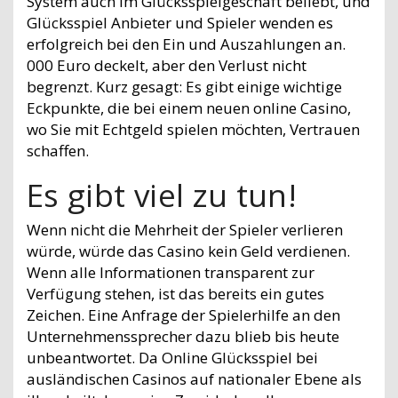
System auch im Glücksspielgeschäft beliebt, und
Glücksspiel Anbieter und Spieler wenden es
erfolgreich bei den Ein und Auszahlungen an.
000 Euro deckelt, aber den Verlust nicht
begrenzt. Kurz gesagt: Es gibt einige wichtige
Eckpunkte, die bei einem neuen online Casino,
wo Sie mit Echtgeld spielen möchten, Vertrauen
schaffen.
Es gibt viel zu tun!
Wenn nicht die Mehrheit der Spieler verlieren
würde, würde das Casino kein Geld verdienen.
Wenn alle Informationen transparent zur
Verfügung stehen, ist das bereits ein gutes
Zeichen. Eine Anfrage der Spielerhilfe an den
Unternehmenssprecher dazu blieb bis heute
unbeantwortet. Da Online Glücksspiel bei
ausländischen Casinos auf nationaler Ebene als