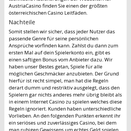
AustriaCasino finden Sie einen der größten
österreichischen Casino Leitfäden.
Nachteile
Somit stellen wir sicher, dass jeder Nutzer das
passende Genre für seine persönlichen
Ansprüche vorfinden kann. Zahlst du dann zum
ersten Mal auf dein Spielerkonto ein, gibt es
einen saftigen Bonus vom Anbieter dazu. Wir
haben unser Bestes getan, Spiele für alle
möglichen Geschmäcker anzubieten. Der Grund
hierfür ist recht simpel, man hat die Regeln
derart dumm und restriktiv ausgelegt, dass den
Spielern gar nichts anderes mehr übrig bleibt als
in einem Internet Casino zu spielen welches diese
Regeln ignoriert. Kunden haben unterschiedliche
Vorlieben. An den folgenden Punkten erkennt ihr
ein seriöses und zuverlässiges Casino, bei dem
man ruhigen Gewissens um echtes Geld spielen