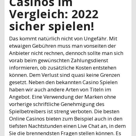
Casinos im
Vergleich: 2022
sicher spielen!
Das kommt natürlich nicht von Ungefähr. Mit
etwaigen Gebühren muss man vonseiten der
Anbieter nicht rechnen, dennoch sollte man sich
vorab beim gewünschten Zahlungsdienst
informieren, ob zusätzliche Kosten entstehen
können. Dem Verlust sind quasi keine Grenzen
gesetzt. Neben den bekannten Casino Spielen
haben wir auch andere Arten von Titeln im
Angebot. Eine Verwendung der Marken ohne
vorherige schriftliche Genehmigung des
Spielbetreibers ist streng verboten. Die besten
Online Casinos bieten zum Beispiel auch in den
tiefsten Nachtstunden einen Live Chat an, in dem
Sie die brennendsten Fragen stellen können. Es