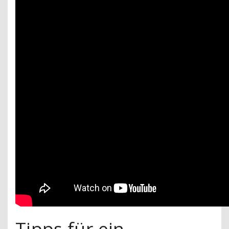
Tipps für ein