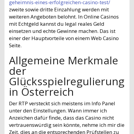
geheimnis-eines-erfolgreichen-casino-test/
zweite sowie dritte Einzahlung werden mit
weiteren Angeboten belohnt. In Online Casinos
mit Echtgeld kannst du legal reales Geld
einsetzen und echte Gewinne machen. Das ist
einer der Hauptvorteile von einem Web Casino
Seite.
Allgemeine Merkmale
der
Glücksspielregulierung
in Österreich
Der RTP versteckt sich meistens im Info Panel
unter den Einstellungen. Wann immer ich
Anzeichen dafür finde, dass das Casino nicht
vertrauenswürdig sein könnte, nehme ich mir die
Zeit, dies an die entsprechenden Prüfstellen zu