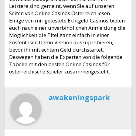
Letztere sind gemeint, wenn Sie auf unseren
Seiten von Online Casinos Österreich lesen.
Einige von mir getestete Echtgeld Casinos bieten
euch nach einer unverbindlichen Anmeldung die
Möglichkeit die Titel ganz einfach in einer
kostenlosen Demo Version auszuprobieren,
bevor ihr mit echtem Geld durchstartet.
Deswegen haben die Experten von die folgende
Tabelle mit den besten Online Casinos für
österreichische Spieler zusammengestellt.
awakeningspark