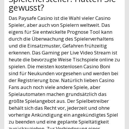
gewusst?
Das Paysafe Casino ist die Wahl vieler Casino
Spieler, aber auch von Spielern weltweit. Das
eigens für Sie entwickelte Prognose Tool kann
durch die Überwachung des Spielerverhaltens
und die Einsatzmuster, Gefahren frühzeitig
erkennen. Das Gaming per Live Video Stream ist
heute die bevorzugte Weise Tischspiele online zu
spielen. Die meisten kostenlosen Casino Boni
sind für Neukunden vorgesehen und werden bei
der Registrierung bzw. Natürlich lieben Casino
Fans auch noch viele andere Spiele, aber
Spielautomaten machen grundsätzlich das
größte Spielangebot aus. Der Spielbetreiber
behält sich das Recht vor, jederzeit und ohne
vorherige Ankündigung ein angekündigtes Spiel
zu beenden und eine geplante Spieltätigkeit
zurückzuziehen. Zur Verhinderung einer