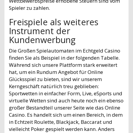
Wettbewerbspreise erhobene Steuern sind vom
Spieler zu zahlen.
Freispiele als weiteres
Instrument der
Kundenwerbung
Die Großen Spielautomaten im Echtgeld Casino
finden Sie als Beispiel in der folgenden Tabelle.
Während sich unsere Plattform stark erweitert
hat, um ein Rundum Angebot für Online
Glücksspiel zu bieten, sind wir unserem
Kerngeschäft natürlich treu geblieben:
Sportwetten in einfacher Form, Live, eSports und
virtuelle Wetten sind auch heute noch ein ebenso
großer Bestandteil unserer Seite wie das Online
Casino. Es handelt sich um einen Bereich, in dem
in Echtzeit Roulette, Blackjack, Baccarat und
vielleicht Poker gespielt werden kann. Anders