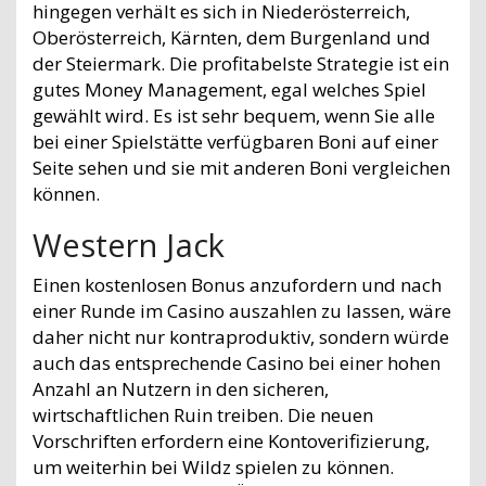
hingegen verhält es sich in Niederösterreich,
Oberösterreich, Kärnten, dem Burgenland und
der Steiermark. Die profitabelste Strategie ist ein
gutes Money Management, egal welches Spiel
gewählt wird. Es ist sehr bequem, wenn Sie alle
bei einer Spielstätte verfügbaren Boni auf einer
Seite sehen und sie mit anderen Boni vergleichen
können.
Western Jack
Einen kostenlosen Bonus anzufordern und nach
einer Runde im Casino auszahlen zu lassen, wäre
daher nicht nur kontraproduktiv, sondern würde
auch das entsprechende Casino bei einer hohen
Anzahl an Nutzern in den sicheren,
wirtschaftlichen Ruin treiben. Die neuen
Vorschriften erfordern eine Kontoverifizierung,
um weiterhin bei Wildz spielen zu können.