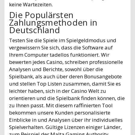
keine Wartezeiten.
Die Populärsten
Zahlungsmethoden in
Deutschland
Testen Sie die Spiele im Spielgeldmodus und
vergewissern Sie sich, dass die Software auf
Ihrem Computer tadellos funktioniert. Wir
bewerten jedes Casino, schreiben professionelle
Analysen und Berichte, sowohl über die
Spielbank, als auch über deren Bonusangebote
und stellen Top Listen zusammen, damit Sie es
leichter haben, sich in der Casino Welt zu
orientieren und die Spielbank finden können, die
zu Ihnen passt. Mit diesem raffinierten Tool
bekommen unsere Kunden personalisierte
Einblicke in und Analysen über ihr individuelles
Spielverhalten. Gültige Lizenzen einiger Länder,
zum Beispiel der Malta Gaming Authority,