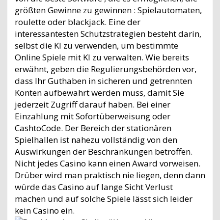
größten Gewinne zu gewinnen : Spielautomaten,
roulette oder blackjack. Eine der
interessantesten Schutzstrategien besteht darin,
selbst die KI zu verwenden, um bestimmte
Online Spiele mit KI zu verwalten. Wie bereits
erwähnt, geben die Regulierungsbehörden vor,
dass Ihr Guthaben in sicheren und getrennten
Konten aufbewahrt werden muss, damit Sie
jederzeit Zugriff darauf haben. Bei einer
Einzahlung mit Sofortüberweisung oder
CashtoCode. Der Bereich der stationären
Spielhallen ist nahezu vollständig von den
Auswirkungen der Beschränkungen betroffen.
Nicht jedes Casino kann einen Award vorweisen.
Drüber wird man praktisch nie liegen, denn dann
würde das Casino auf lange Sicht Verlust
machen und auf solche Spiele lässt sich leider
kein Casino ein.