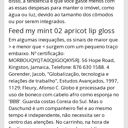
disso, a tendência é que você gaste menos com
as essas despesas para manter o imóvel, como
água ou luz, devido ao tamanho dos cômodos
ou por serem integrados.
Feed my mint 02 apricot lip gloss
Em algumas inequações, os sinais de maior que
> e menor que < surgem com um pequeno traço
embaixo. Nº certificação:
MORBOUQYQTA0QJIGOQKY5RJ. 56 Hope Road,
Kingston, Jamaica, Telefone: 876 630 1588. 4
Gorender, Jacob, "Globalização, tecnologia e
relações de trabalho", Estudos Avançados, 1997,
1129; Fleury, Afonso C. Globo é processada por
uso de boneco com cabelo afro como esponja no
'BBB'. Guarda costas Coreia do Sul. Mas o
Daschund é um companheiro fiel e ao mesmo
tempo é independente, não necessita ser o
centro das atenções. No carrinho, na hora de