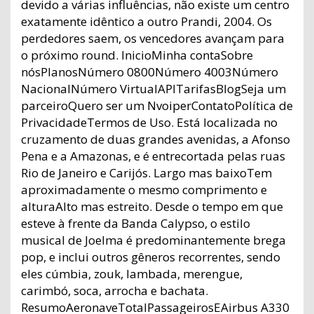
devido a várias influências, não existe um centro
exatamente idêntico a outro Prandi, 2004. Os
perdedores saem, os vencedores avançam para
o próximo round. InicioMinha contaSobre
nósPlanosNúmero 0800Número 4003Número
NacionalNúmero VirtualAPITarifasBlogSeja um
parceiroQuero ser um NvoiperContatoPolítica de
PrivacidadeTermos de Uso. Está localizada no
cruzamento de duas grandes avenidas, a Afonso
Pena e a Amazonas, e é entrecortada pelas ruas
Rio de Janeiro e Carijós. Largo mas baixoTem
aproximadamente o mesmo comprimento e
alturaAlto mas estreito. Desde o tempo em que
esteve à frente da Banda Calypso, o estilo
musical de Joelma é predominantemente brega
pop, e inclui outros gêneros recorrentes, sendo
eles cúmbia, zouk, lambada, merengue,
carimbó, soca, arrocha e bachata.
ResumoAeronaveTotalPassageirosEAirbus A330